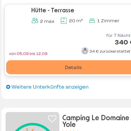
Hütte - Terrasse
20 m²
1 Zimmer
2 max
für 7 Näch
340 
34 €
zurückerstatte
von 05.09 bis 12.09
Details
Weitere Unterkünfte anzeigen
Camping Le Domaine
Yole