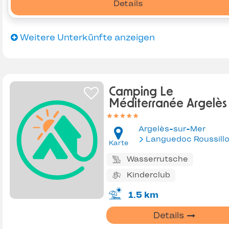
Details
Weitere Unterkünfte anzeigen
Camping Le
Méditerranée Argelès
Argelès-sur-Mer
Languedoc Roussill
Karte
Wasserrutsche
Kinderclub
1.5 km
Details