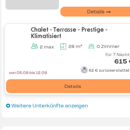
Details
Chalet - Terrasse - Prestige -
Klimatisiert
28 m²
0 Zimmer
2 max
für 7 Näch
615 
62 €
zurückerstatte
von 05.09 bis 12.09
Details
Weitere Unterkünfte anzeigen