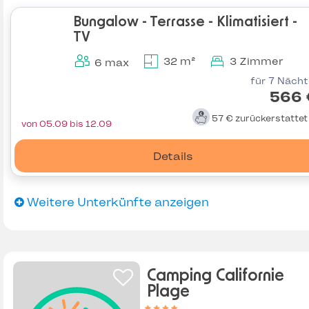
Bungalow - Terrasse - Klimatisiert -
TV
32 m²
3 Zimmer
6 max
für 7 Näch
566 
57 €
zurückerstatte
von 05.09 bis 12.09
Details
Weitere Unterkünfte anzeigen
Camping Californie
Plage