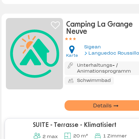
Camping La Grange
Neuve
Sigean
Languedoc Roussill
Karte
Unterhaltungs- /
Animationsprogramm
Schwimmbad
Details
SUITE - Terrasse - Klimatisiert
20 m²
1 Zimmer
2 max