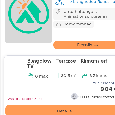
Languedoc Roussill
Karte
Unterhaltungs- /
Animationsprogramm
Schwimmbad
Details
Bungalow - Terrasse - Klimatisiert -
TV
30.5 m²
3 Zimmer
6 max
für 7 Näch
904 
90 €
zurückerstatte
von 05.09 bis 12.09
Details