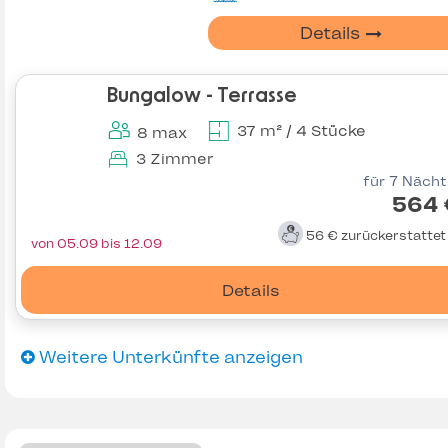
Details
Bungalow - Terrasse
37 m² / 4 Stücke
8 max
3 Zimmer
für 7 Näch
564 
56 €
zurückerstatte
von 05.09 bis 12.09
Details
Weitere Unterkünfte anzeigen