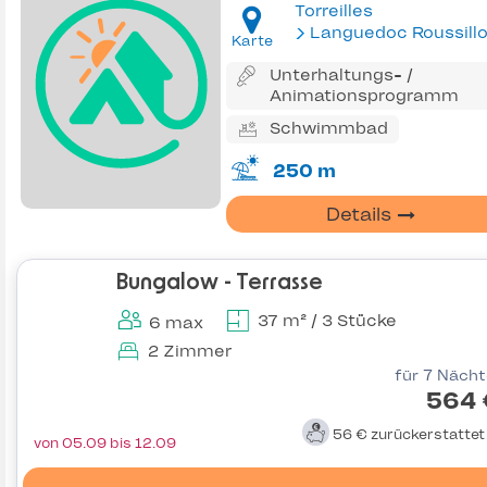
Torreilles
Languedoc Roussill
Karte
Unterhaltungs- /
Animationsprogramm
Schwimmbad
250 m
Details
Bungalow - Terrasse
37 m² / 3 Stücke
6 max
2 Zimmer
für 7 Näch
564 
56 €
zurückerstatte
von 05.09 bis 12.09