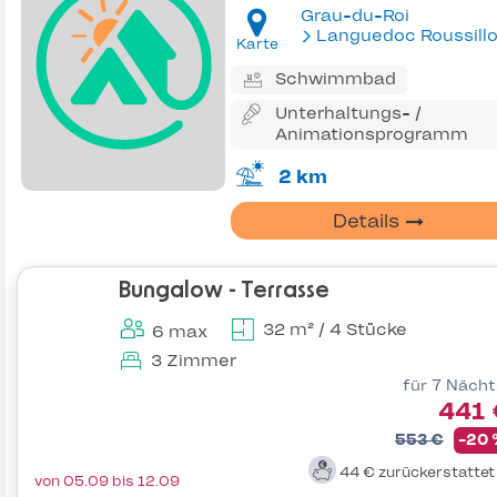
Grau-du-Roi
Languedoc Roussill
Karte
Schwimmbad
Unterhaltungs- /
Animationsprogramm
2 km
Details
Bungalow - Terrasse
32 m² / 4 Stücke
6 max
3 Zimmer
für 7 Näch
441 
553 €
-20
44 €
zurückerstatte
von 05.09 bis 12.09