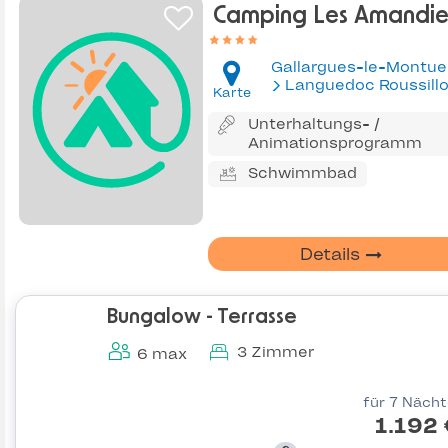
Camping Les Amandie
Gallargues-le-Montue
Languedoc Roussill
Karte
Unterhaltungs- /
Animationsprogramm
Schwimmbad
Details
Bungalow - Terrasse
3 Zimmer
6 max
für 7 Näch
1.192