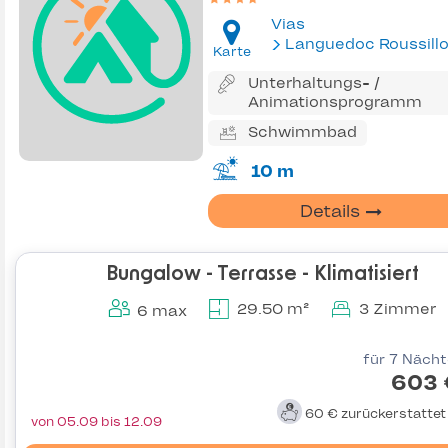
Vias
Languedoc Roussill
Karte
Unterhaltungs- /
Animationsprogramm
Schwimmbad
10 m
Details
Bungalow - Terrasse - Klimatisiert
29.50 m²
3 Zimmer
6 max
für 7 Näch
603 
60 €
zurückerstatte
von 05.09 bis 12.09