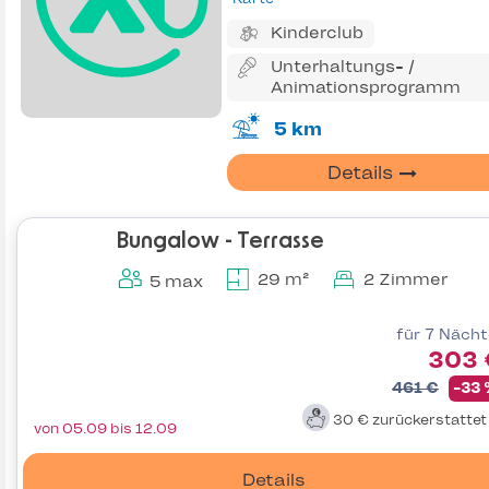
Kinderclub
Unterhaltungs- /
Animationsprogramm
5 km
Details
Bungalow - Terrasse
29 m²
2 Zimmer
5 max
für 7 Näch
303 
461 €
-33
30 €
zurückerstatte
von 05.09 bis 12.09
Details