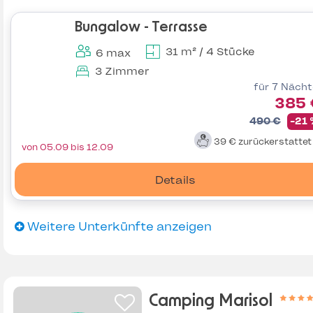
Bungalow - Terrasse
31 m² / 4 Stücke
6 max
3 Zimmer
für 7 Näch
385 
490 €
-21
39 €
zurückerstatte
von 05.09 bis 12.09
Details
Weitere Unterkünfte anzeigen
Camping Marisol