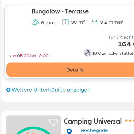
Bungalow - Terrasse
30 m²
3 Zimmer
6 max
für 7 Näch
164 
16 €
zurückerstatte
von 05.09 bis 12.09
Details
Weitere Unterkünfte anzeigen
Camping Universal
Rochegude