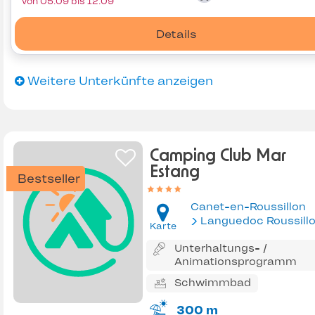
von 05.09 bis 12.09
Details
Weitere Unterkünfte anzeigen
Camping Club Mar
Estang
Bestseller
Canet-en-Roussillon
Languedoc Roussill
Karte
Unterhaltungs- /
Animationsprogramm
Schwimmbad
300 m