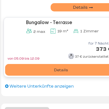
Details
Bungalow - Terrasse
19 m²
1 Zimmer
2 max
für 7 Näch
373 
37 €
zurückerstatte
von 05.09 bis 12.09
Details
Weitere Unterkünfte anzeigen