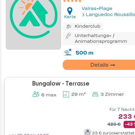
Valras-Plage
Languedoc Roussill
Karte
Kinderclub
Unterhaltungs- /
Animationsprogramm
500 m
Details
Bungalow - Terrasse
29 m²
3 Zimmer
6 max
für 7 Näch
233 
420 €
-43
23 €
zurückerstatte