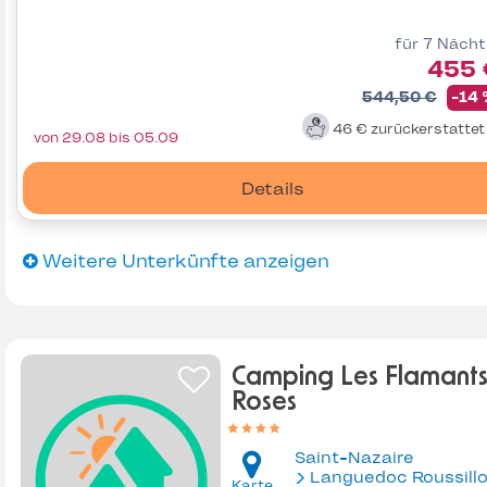
für 7 Näch
455 
544,50 €
-14
46 €
zurückerstatte
von 29.08 bis 05.09
Details
Weitere Unterkünfte anzeigen
Camping Les Flamant
Roses
Saint-Nazaire
Languedoc Roussill
Karte