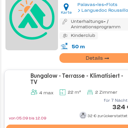
Palavas-les-Flots
Languedoc Roussill
Karte
Unterhaltungs- /
Animationsprogramm
Kinderclub
50 m
Details
Bungalow - Terrasse - Klimatisiert -
TV
22 m²
2 Zimmer
4 max
für 7 Näch
324 
32 €
zurückerstatte
von 05.09 bis 12.09