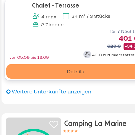
Chalet - Terrasse
34 m² / 3 Stücke
4 max
2 Zimmer
für 7 Näch
401 
620 €
-34
40 €
zurückerstatte
von 05.09 bis 12.09
Details
Weitere Unterkünfte anzeigen
Camping La Marine