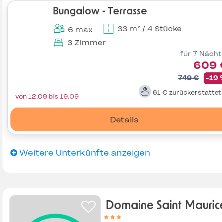
Bungalow - Terrasse
33 m² / 4 Stücke
6 max
3 Zimmer
für 7 Näch
609 
749 €
-19
61 €
zurückerstatte
von 12.09 bis 19.09
Details
Weitere Unterkünfte anzeigen
Domaine Saint Mauric