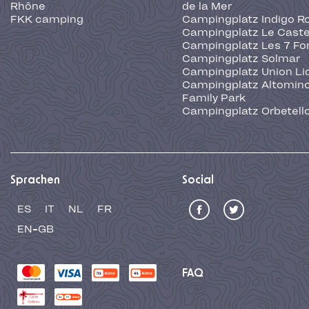
Rhône
de la Mer
FKK camping
Campingplatz Indigo R
Campingplatz Le Caste
Campingplatz Les 7 Fo
Campingplatz Solmar
Campingplatz Union Li
Campingplatz Altominc
Family Park
Campingplatz Orbetell
Sprachen
Social
ES
IT
NL
FR
EN-GB
FAQ