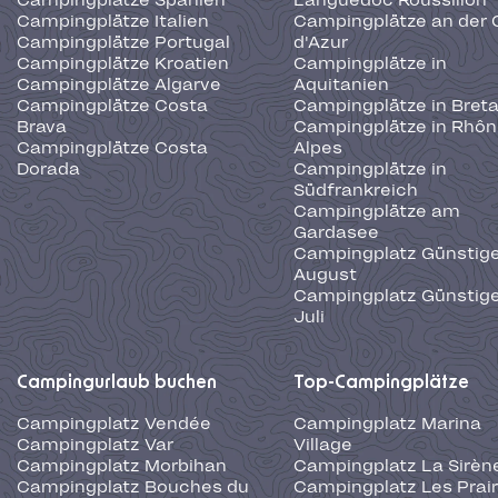
Campingplätze Spanien
Languedoc Roussillon
Campingplätze Italien
Campingplätze an der 
Campingplätze Portugal
d'Azur
Campingplätze Kroatien
Campingplätze in
Campingplätze Algarve
Aquitanien
Campingplätze Costa
Campingplätze in Bret
Brava
Campingplätze in Rhôn
Campingplätze Costa
Alpes
Dorada
Campingplätze in
Südfrankreich
Campingplätze am
Gardasee
Campingplatz Günstige
August
Campingplatz Günstige
Juli
Campingurlaub buchen
Top-Campingplätze
Campingplatz Vendée
Campingplatz Marina
Campingplatz Var
Village
Campingplatz Morbihan
Campingplatz La Sirèn
Campingplatz Bouches du
Campingplatz Les Prair