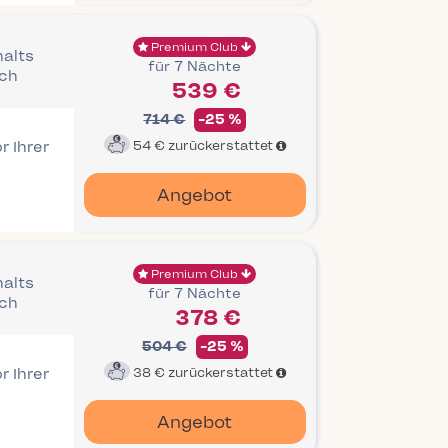
Premium Club
halts
für 7 Nächte
ich
539 €
714 €
-25 %
r Ihrer
54 €
zurückerstattet
Angebot
Premium Club
halts
für 7 Nächte
ich
378 €
504 €
-25 %
r Ihrer
38 €
zurückerstattet
Angebot