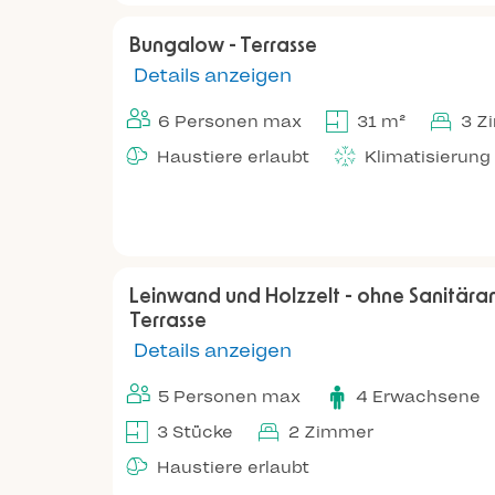
Bungalow - Terrasse
Details anzeigen
6 Personen max
31 m²
3 Z
Haustiere erlaubt
Klimatisierung
Leinwand und Holzzelt - ohne Sanitära
Terrasse
Details anzeigen
5 Personen max
4 Erwachsene
3 Stücke
2 Zimmer
Haustiere erlaubt