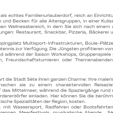
als echtes Familienurlauberdorf, reich an Einrich
und Becken für alle Altersgruppen, in einer Kuliss
nen Wellnessbereich, in dem Sie sich nach einem
tungen: Restaurant, Snackbar, Pizzeria, Bäckerei
mpingplatz Multisport-Infrastrukturen, Boule-Plätze
chtennis zur Verfügung. Die Jüngsten profitieren vo
d während der Saison Workshops, Gruppenspiele 
n, Freundschaftsturnieren oder Themenabenden 
t die Stadt Sète ihren ganzen Charme: Ihre maleris
achen sie zu einem charaktervollen Reiseziel
 das Mittelmeer, während die Spaziergänge rund
ördererdörfer einladen. Hier können Sie die berüh
ische Spezialitäten der Region, kosten.
ck mit Wassersport, Radfahren oder Bootsfahrt
ennen, Meerfestivals, musikalische Abende… Sèt