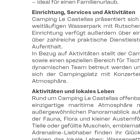
– ideal für einen Familienurlaub.
Einrichtung, Services und Aktivitäten
Camping Le Castellas präsentiert sich 
weitläufigen Wasserpark mit Rutschen 
Einrichtung verfügt außerdem über ei
über zahlreiche praktische Dienstleis
Aufenthalt.
In Bezug auf Aktivitäten stellt der Ca
sowie einen speziellen Bereich für Tis
dynamischen Team betreut werden un
sich der Campingplatz mit Konzerte
Atmosphäre.
Aktivitäten und lokales Leben
Rund um Camping Le Castellas offenbar
einzigartige maritime Atmosphäre m
außergewöhnlichen Panoramablick auf
der Fauna, Flora und kleiner Austernf
Tielle oder gefüllte Muscheln, emblemat
Adrenaline-Liebhaber finden ihr Glü
prägen das lokale Leben: Wasserwettr