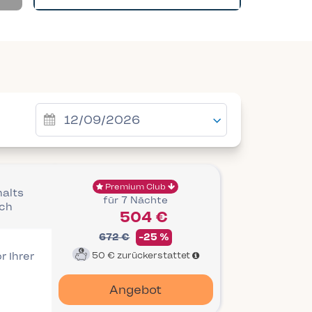
Premium Club
halts
für 7 Nächte
ich
504 €
672 €
-25 %
r Ihrer
50 €
zurückerstattet
Angebot