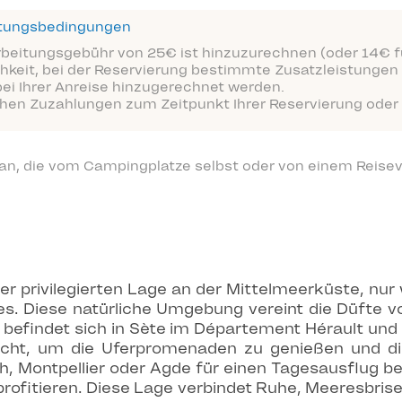
ttungsbedingungen
arbeitungsgebühr von 25€ ist hinzuzurechnen (oder 14€ fü
hkeit, bei der Reservierung bestimmte Zusatzleistungen 
bei Ihrer Anreise hinzugerechnet werden.
ichen Zuzahlungen zum Zeitpunkt Ihrer Reservierung oder 
 an, die vom Campingplatze selbst oder von einem Reisev
ner privilegierten Lage an der Mittelmeerküste, nu
s. Diese natürliche Umgebung vereint die Düfte 
p befindet sich in Sète im Département Hérault und
cht, um die Uferpromenaden zu genießen und di
h, Montpellier oder Agde für einen Tagesausflug be
profitieren. Diese Lage verbindet Ruhe, Meeresbrise 