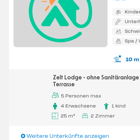
Kinde
Unter
Schw
Spa /
10 m
Zelt Lodge - ohne Sanitäranlage 
Terrasse
5 Personen max
4 Erwachsene
1 kind
25 m²
2 Zimmer
Weitere Unterkünfte anzeigen