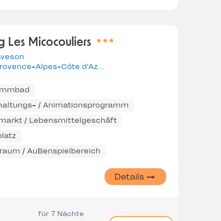
 Les Micocouliers
aveson
Provence-Alpes-Côte d'Azur
immbad
haltungs- / Animationsprogramm
markt / Lebensmittelgeschäft
latz
eraum / AuBenspielbereich
Details
für 7 Nächte