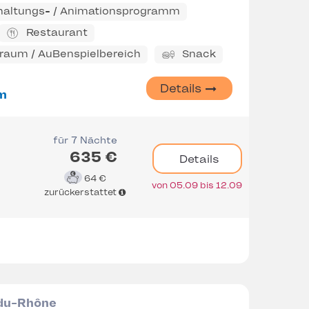
haltungs- / Animationsprogramm
Restaurant
eraum / AuBenspielbereich
Snack
Details
m
für 7 Nächte
635 €
Details
64 €
von 05.09 bis 12.09
zurückerstattet
-du-Rhône