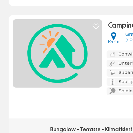
Camping
Gr
Karte
Schw
Unter
Super
Sportp
Spiel
Bungalow - Terrasse - Klimatisiert