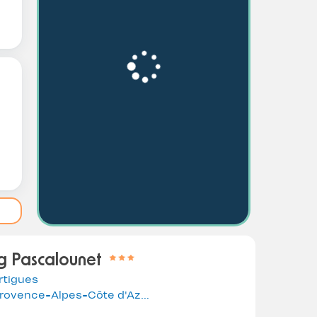
 Pascalounet
rtigues
Provence-Alpes-Côte d'Azur