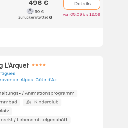
496 €
Details
50 €
von 05.09 bis 12.09
zurückerstattet
 L'Arquet
rtigues
Provence-Alpes-Côte d'Azur
haltungs- / Animationsprogramm
immbad
Kinderclub
latz
markt / Lebensmittelgeschäft