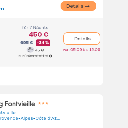
Details
 m
für 7 Nächte
450 €
Details
695 €
-34 %
von 05.09 bis 12.09
45 €
zurückerstattet
 Fontvieille
tvieille
Provence-Alpes-Côte d'Azur