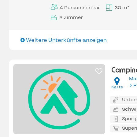
4 Personen max
30 m²
2 Zimmer
Weitere Unterkünfte anzeigen
Camping
Ma
Karte
Unter
Schw
Sportp
Super