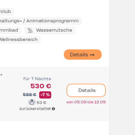
rclub
haltungs- / Animationsprogramm
immbad
Wasserrutsche
 Wellnessbereich
Details
-
für 7 Nächte
530 €
Details
588 €
-7 %
von 05.09 bis 12.09
53 €
zurückerstattet