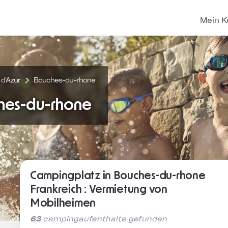
Mein K
d'Azur
Bouches-du-rhone
hes-du-rhone
Campingplatz in Bouches-du-rhone
Frankreich : Vermietung von
Mobilheimen
63
campingaufenthalte gefunden