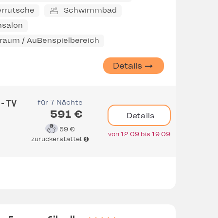
rrutsche
Schwimmbad
salon
eraum / AuBenspielbereich
Details
für 7 Nächte
 - TV
591 €
Details
59 €
von 12.09 bis 19.09
zurückerstattet