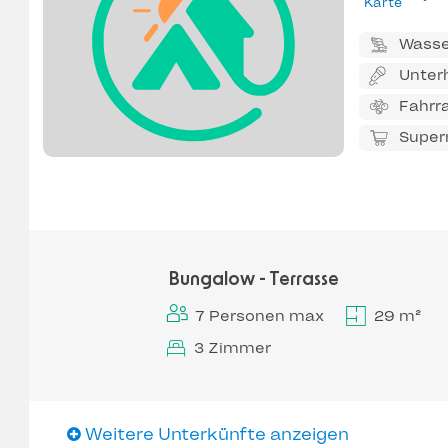
Karte
Wasse
Unter
Fahrr
Super
Bungalow - Terrasse
7 Personen max
29 m²
3 Zimmer
Weitere Unterkünfte anzeigen