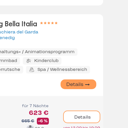
 Bella Italia
chiera del Garda
enedig
haltungs- / Animationsprogramm
immbad
Kinderclub
rrutsche
Spa / Wellnessbereich
Details
für 7 Nächte
623 €
Details
665 €
-6 %
von 12.09 bis 19.09