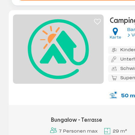
Camping
Bar
V
Karte
Kinde
Unter
Schw
Super
50 m
Bungalow - Terrasse
7 Personen max
29 m²