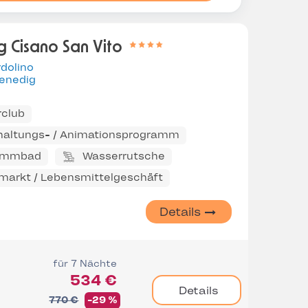
 Cisano San Vito
dolino
enedig
rclub
haltungs- / Animationsprogramm
immbad
Wasserrutsche
markt / Lebensmittelgeschäft
Details
für 7 Nächte
534 €
Details
770 €
-29 %