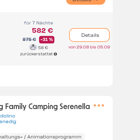
für 7 Nächte
582 €
Details
875 €
-31 %
von 29.08 bis 05.09
58 €
zurückerstattet
 Family Camping Serenella
dolino
enedig
haltungs- / Animationsprogramm