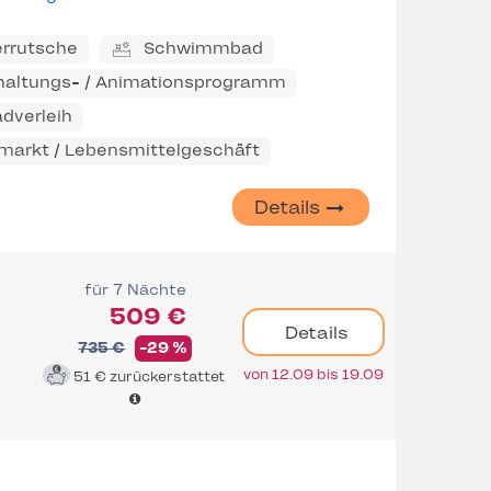
rrutsche
Schwimmbad
haltungs- / Animationsprogramm
adverleih
markt / Lebensmittelgeschäft
Details
für 7 Nächte
509 €
Details
735 €
-29 %
von 12.09 bis 19.09
51 €
zurückerstattet