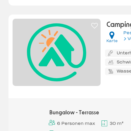
Camping
Pes
V
Karte
Unter
Schw
Wasse
Bungalow - Terrasse
6 Personen max
30 m²