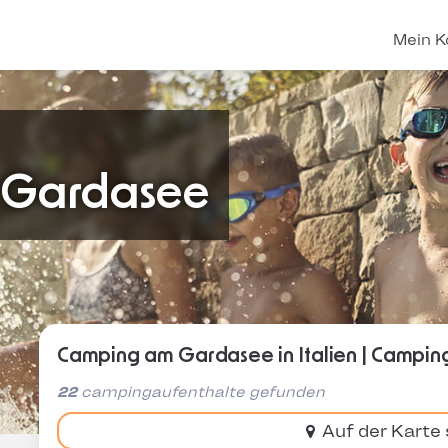
Mein K
 Gardasee
Camping am Gardasee in Italien | Campin
22
campingaufenthalte gefunden
Auf der Karte