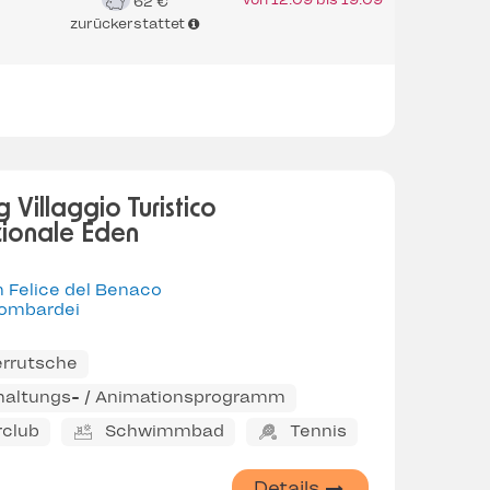
62 €
zurückerstattet
Villaggio Turistico
zionale Eden
 Felice del Benaco
ombardei
rrutsche
haltungs- / Animationsprogramm
rclub
Schwimmbad
Tennis
Details