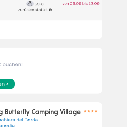
von 05.09 bis 12.09
53 €
zurückerstattet
zt buchen!
en >
 Butterfly Camping Village
chiera del Garda
enedig