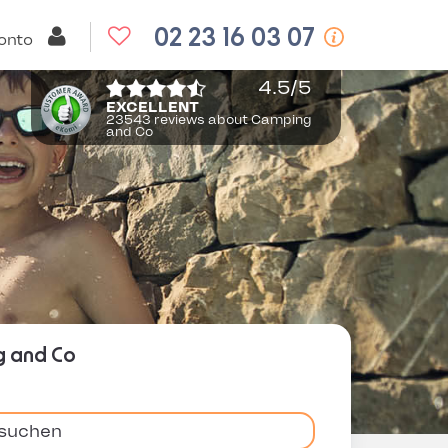
02 23 16 03 07
onto
4.5
/5
EXCELLENT
23543 reviews about Camping
and Co
g and Co
 suchen