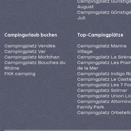
Campingplatz Günstige
August
Campingplatz Günstige
Juli
Campingurlaub buchen
Top-Campingplätze
Campingplatz Vendée
Campingplatz Marina
Campingplatz Var
Village
Campingplatz Morbihan
Campingplatz La Sirèn
Campingplatz Bouches du
Campingplatz Les Prair
Rhône
de la Mer
FKK camping
Campingplatz Indigo R
Campingplatz Le Caste
Campingplatz Les 7 Fo
Campingplatz Solmar
Campingplatz Union Li
Campingplatz Altominc
Family Park
Campingplatz Orbetell