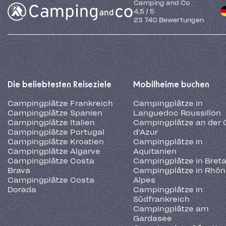
Camping and Co
4,5
/
5
23 740
Bewertungen
Die beliebtesten Reiseziele
Mobilheime buchen
Campingplätze Frankreich
Campingplätze in
Campingplätze Spanien
Languedoc Roussillon
Campingplätze Italien
Campingplätze an der 
Campingplätze Portugal
d'Azur
Campingplätze Kroatien
Campingplätze in
Campingplätze Algarve
Aquitanien
Campingplätze Costa
Campingplätze in Bret
Brava
Campingplätze in Rhôn
Campingplätze Costa
Alpes
Dorada
Campingplätze in
Südfrankreich
Campingplätze am
Gardasee