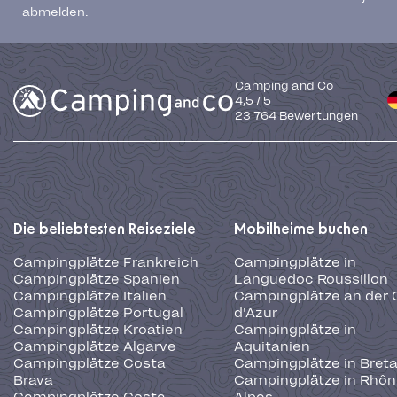
abmelden.
Camping and Co
4,5
/
5
23 764
Bewertungen
Die beliebtesten Reiseziele
Mobilheime buchen
Campingplätze Frankreich
Campingplätze in
Campingplätze Spanien
Languedoc Roussillon
Campingplätze Italien
Campingplätze an der 
Campingplätze Portugal
d'Azur
Campingplätze Kroatien
Campingplätze in
Campingplätze Algarve
Aquitanien
Campingplätze Costa
Campingplätze in Bret
Brava
Campingplätze in Rhôn