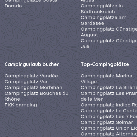
Campingplätze Costa
Alpes
Dorada
Campingplätze in
Südfrankreich
Campingplätze am
Gardasee
Campingplatz Günstige
August
Campingplatz Günstige
Juli
Campingurlaub buchen
Top-Campingplätze
Campingplatz Vendée
Campingplatz Marina
Campingplatz Var
Village
Campingplatz Morbihan
Campingplatz La Sirèn
Campingplatz Bouches du
Campingplatz Les Prair
Rhône
de la Mer
FKK camping
Campingplatz Indigo R
Campingplatz Le Caste
Campingplatz Les 7 Fo
Campingplatz Solmar
Campingplatz Union Li
Campingplatz Altominc