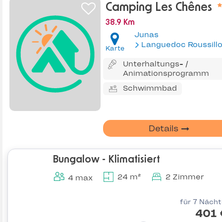
Camping Les Chênes
38.9 Km
Junas
Languedoc Roussill
Karte
Unterhaltungs- /
Animationsprogramm
Schwimmbad
Details
Bungalow - Klimatisiert
24 m²
2 Zimmer
4 max
für 7 Näch
401 