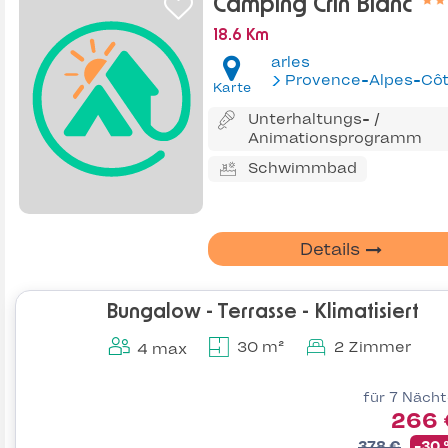
Camping Crin Blanc
18.6 Km
arles
Provence-Alpes-Côte d'Az
Karte
Unterhaltungs- /
Animationsprogramm
Schwimmbad
Details
Bungalow - Terrasse - Klimatisiert
30 m²
2 Zimmer
4 max
für 7 Näch
266 
378 €
-30