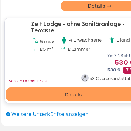
Details
Zelt Lodge - ohne Sanitäranlage -
Terrasse
4 Erwachsene
1 kind
5 max
25 m²
2 Zimmer
für 7 Näch
530 
588 €
-7
53 €
zurückerstatte
von 05.09 bis 12.09
Details
Weitere Unterkünfte anzeigen