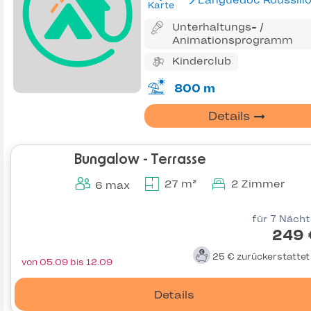
Languedoc Roussill
Karte
Unterhaltungs- /
Animationsprogramm
Kinderclub
800 m
Details
Bungalow - Terrasse
27 m²
2 Zimmer
6 max
für 7 Näch
249 
25 €
zurückerstatte
von 05.09 bis 12.09
Details