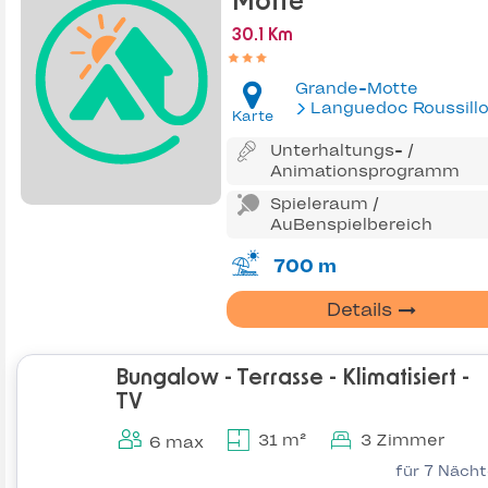
Motte
30.1 Km
Grande-Motte
Languedoc Roussill
Karte
Unterhaltungs- /
Animationsprogramm
Spieleraum /
AuBenspielbereich
700 m
Details
Bungalow - Terrasse - Klimatisiert -
TV
31 m²
3 Zimmer
6 max
für 7 Näch