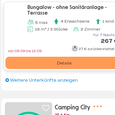
Bungalow - ohne Sanitäranlage -
Terrasse
4 Erwachsene
1 kind
5 max
18 m² / 3 Stücke
2 Zimmer
für 7 Näch
267 
27 €
zurückerstatte
von 05.09 bis 12.09
Details
Weitere Unterkünfte anzeigen
Camping City