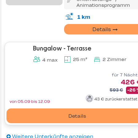
Animationsprogramm
1 km
Details
Bungalow - Terrasse
25 m²
2 Zimmer
4 max
für 7 Näch
426 
593 €
-26
43 €
zurückerstatte
von 05.09 bis 12.09
Details
Weitere Unterkünfte anzeigen