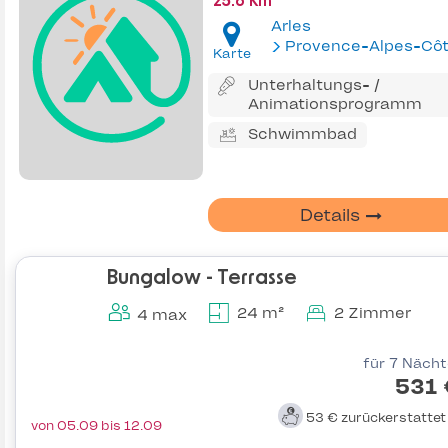
25.6 Km
Arles
Provence-Alpes-Côte d'Az
Karte
Unterhaltungs- /
Animationsprogramm
Schwimmbad
Details
Bungalow - Terrasse
24 m²
2 Zimmer
4 max
für 7 Näch
531 
53 €
zurückerstatte
von 05.09 bis 12.09