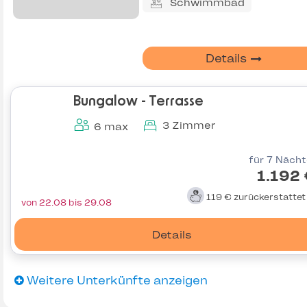
Schwimmbad
Details
Bungalow - Terrasse
3 Zimmer
6 max
für 7 Näch
1.192
119 €
zurückerstatte
von 22.08 bis 29.08
Details
Weitere Unterkünfte anzeigen