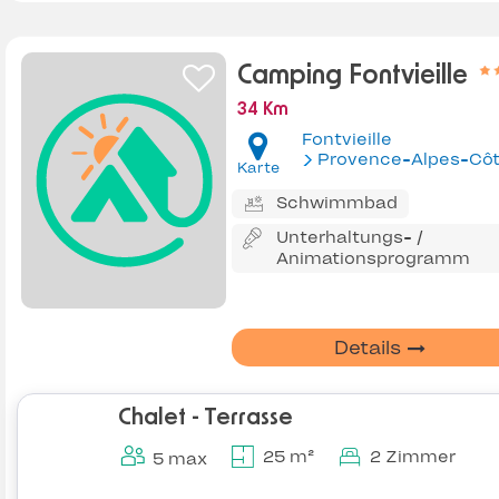
Camping Fontvieille
34 Km
Fontvieille
Provence-Alpes-Côte d'Az
Karte
Schwimmbad
Unterhaltungs- /
Animationsprogramm
Details
Chalet - Terrasse
25 m²
2 Zimmer
5 max