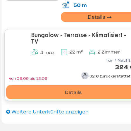
50 m
Details
Bungalow - Terrasse - Klimatisiert -
TV
22 m²
2 Zimmer
4 max
für 7 Näch
324 
32 €
zurückerstatte
von 05.09 bis 12.09
Details
Weitere Unterkünfte anzeigen