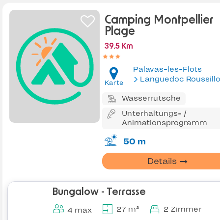
Camping Montpellier
Plage
39.5 Km
Palavas-les-Flots
Languedoc Roussill
Karte
Wasserrutsche
Unterhaltungs- /
Animationsprogramm
50 m
Details
Bungalow - Terrasse
27 m²
2 Zimmer
4 max