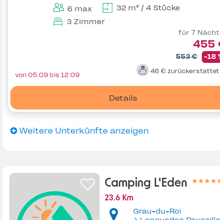
32 m² / 4 Stücke
6 max
3 Zimmer
für 7 Näch
455 
553 €
-18
46 €
zurückerstatte
von 05.09 bis 12.09
Details
Weitere Unterkünfte anzeigen
Camping L'Eden
23.6 Km
Grau-du-Roi