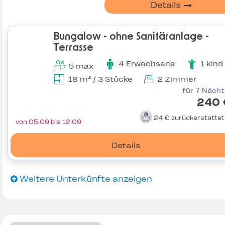
Details
Bungalow - ohne Sanitäranlage -
Terrasse
4 Erwachsene
1 kind
5 max
18 m² / 3 Stücke
2 Zimmer
für 7 Näch
240 
24 €
zurückerstatte
von 05.09 bis 12.09
Details
Weitere Unterkünfte anzeigen