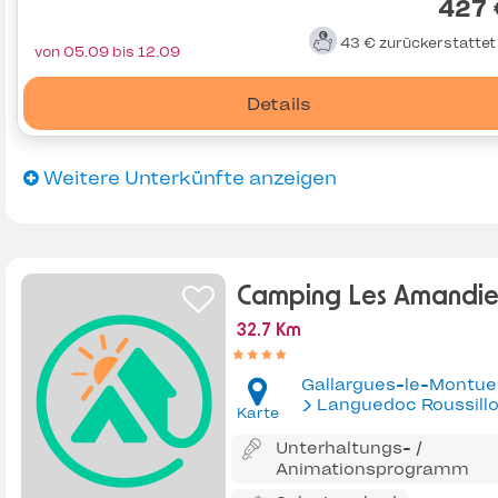
427 
43 €
zurückerstatte
von 05.09 bis 12.09
Details
Weitere Unterkünfte anzeigen
Camping Les Amandie
32.7 Km
Gallargues-le-Montue
Languedoc Roussill
Karte
Unterhaltungs- /
Animationsprogramm