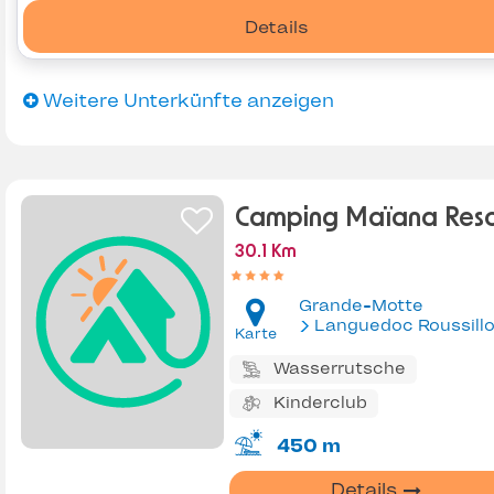
Details
Weitere Unterkünfte anzeigen
Camping Maïana Reso
30.1 Km
Grande-Motte
Languedoc Roussill
Karte
Wasserrutsche
Kinderclub
450 m
Details