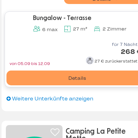
Bungalow - Terrasse
27 m²
2 Zimmer
6 max
für 7 Näch
268 
27 €
zurückerstatte
von 05.09 bis 12.09
Details
Weitere Unterkünfte anzeigen
Camping La Petite