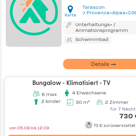
Tarascon
Provence-Alpes-Côte d'Az
Karte
Unterhaltungs- /
Animationsprogramm
Schwimmbad
Details
Bungalow - Klimatisiert - TV
4 Erwachsene
6 max
2 kinder
30 m²
2 Zimmer
für 7 Näch
730 
73 €
zurückerstatte
von 05.09 bis 12.09