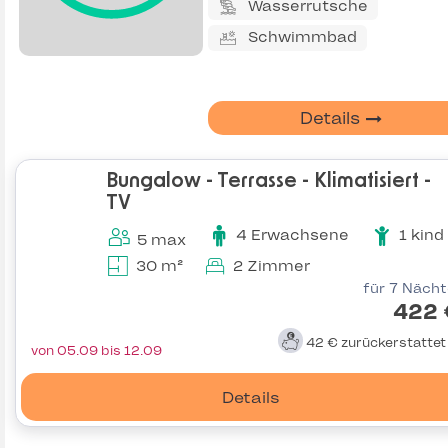
Wasserrutsche
Schwimmbad
Details
Bungalow - Terrasse - Klimatisiert -
TV
4 Erwachsene
1 kind
5 max
30 m²
2 Zimmer
für 7 Näch
422 
42 €
zurückerstatte
von 05.09 bis 12.09
Details