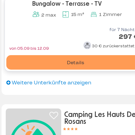
Bungalow - Terrasse - TV
15 m²
1 Zimmer
2 max
für 7 Näch
297 
30 €
zurückerstatte
von 05.09 bis 12.09
Details
Weitere Unterkünfte anzeigen
Camping Les Hauts D
Rosans