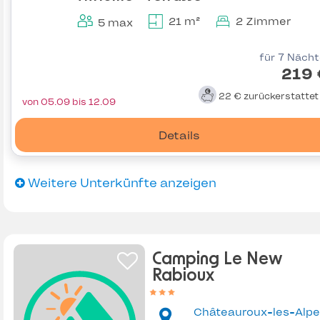
21 m²
2 Zimmer
5 max
für 7 Näch
219 
22 €
zurückerstatte
von 05.09 bis 12.09
Details
Weitere Unterkünfte anzeigen
Camping Le New
Rabioux
Châteauroux-les-Alpe