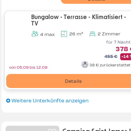
Bungalow - Terrasse - Klimatisiert -
TV
26 m²
2 Zimmer
4 max
für 7 Näch
378 
455 €
-14
38 €
zurückerstatte
von 05.09 bis 12.09
Details
Weitere Unterkünfte anzeigen