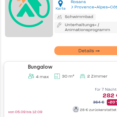
Rosans
Karte
Schwimmbad
Unterhaltungs- /
Animationsprogramm
Details
Bungalow
30 m²
2 Zimmer
4 max
für 7 Näch
282 
364 €
-20
28 €
zurückerstatte
von 05.09 bis 12.09