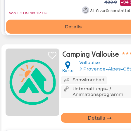
483 €
-34
31 €
zurückerstatte
von 05.09 bis 12.09
Details
Camping Vallouise
Vallouise
Karte
Schwimmbad
Unterhaltungs- /
Animationsprogramm
Details