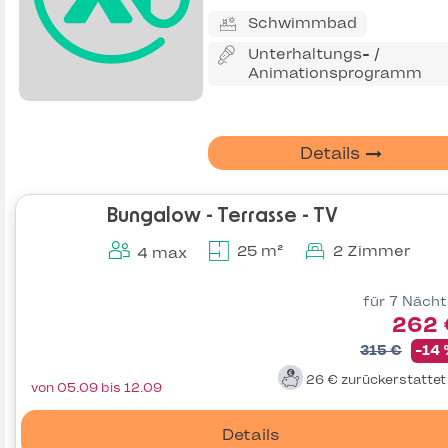
Schwimmbad
Unterhaltungs- /
Animationsprogramm
Details
Bungalow - Terrasse - TV
25 m²
2 Zimmer
4 max
für 7 Näch
262 
315 €
-14
26 €
zurückerstatte
von 05.09 bis 12.09
Details