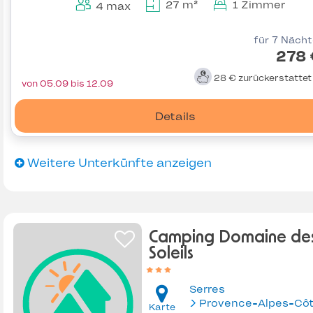
27 m²
1 Zimmer
4 max
für 7 Näch
278 
28 €
zurückerstatte
von 05.09 bis 12.09
Details
Weitere Unterkünfte anzeigen
Camping Domaine des
Soleils
Serres
Karte