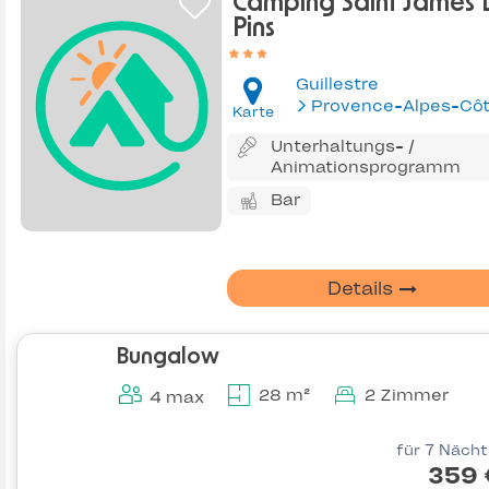
Camping Saint James 
Pins
Guillestre
Karte
Unterhaltungs- /
Animationsprogramm
Bar
Details
Bungalow
28 m²
2 Zimmer
4 max
für 7 Näch
359 