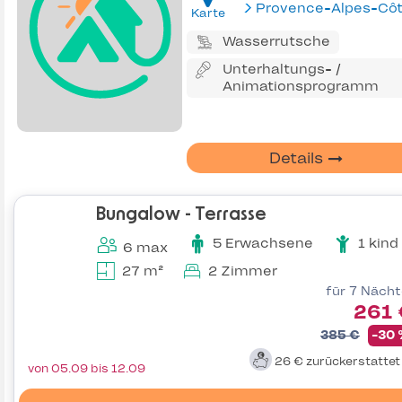
Karte
Wasserrutsche
Unterhaltungs- /
Animationsprogramm
Details
Bungalow - Terrasse
5 Erwachsene
1 kind
6 max
27 m²
2 Zimmer
für 7 Näch
261 
385 €
-30
26 €
zurückerstatte
von 05.09 bis 12.09