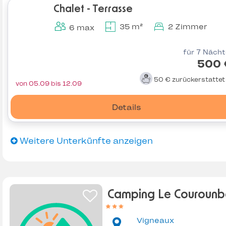
Chalet - Terrasse
35 m²
2 Zimmer
6 max
für 7 Näch
500 
50 €
zurückerstatte
von 05.09 bis 12.09
Details
Weitere Unterkünfte anzeigen
Camping Le Couroun
Vigneaux