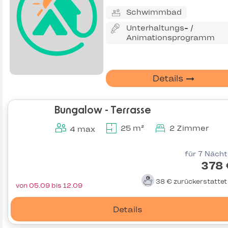
Schwimmbad
Unterhaltungs- /
Animationsprogramm
Details
Bungalow - Terrasse
25 m²
2 Zimmer
4 max
für 7 Näch
378 
38 €
zurückerstatte
von 05.09 bis 12.09
Details