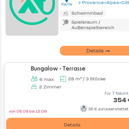
Karte
Schwimmbad
Spieleraum /
AuBenspielbereich
Details
Bungalow - Terrasse
28 m² / 3 Stücke
6 max
2 Zimmer
für 7 Näch
354 
35 €
zurückerstatte
von 05.09 bis 12.09
Details