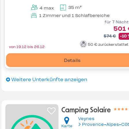
35 m²
4 max
1 Zimmer und 1 Schlafbereiche
für 7 Näch
501 
574 €
-10
50 €
zurückerstatte
von 19.12 bis 26.12
Details
Weitere Unterkünfte anzeigen
Camping Solaire
Veynes
Karte