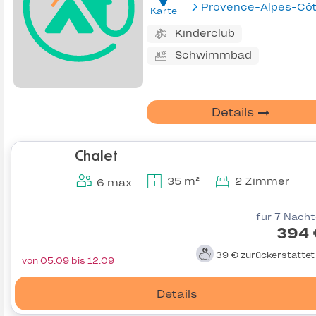
Karte
Kinderclub
Schwimmbad
Details
Chalet
35 m²
2 Zimmer
6 max
für 7 Näch
394 
39 €
zurückerstatte
von 05.09 bis 12.09
Details