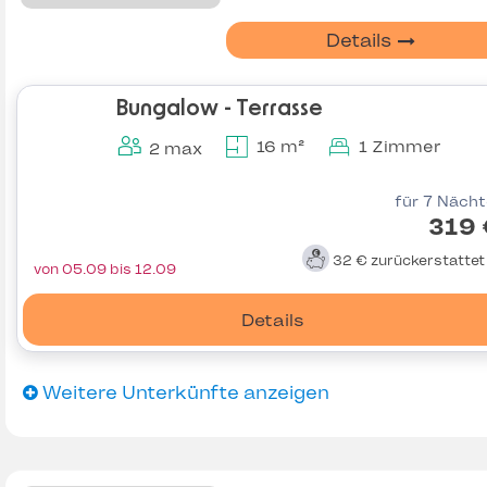
Details
Bungalow - Terrasse
16 m²
1 Zimmer
2 max
für 7 Näch
319 
32 €
zurückerstatte
von 05.09 bis 12.09
Details
Weitere Unterkünfte anzeigen