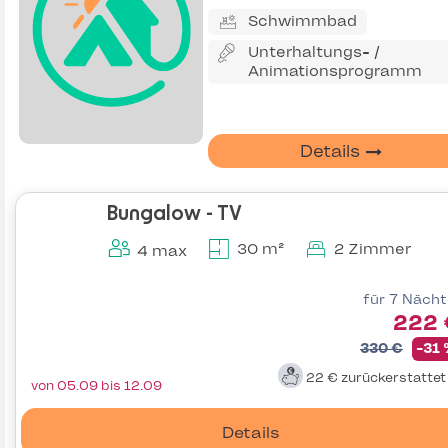
Schwimmbad
Unterhaltungs- /
Animationsprogramm
Details
Bungalow - TV
30 m²
2 Zimmer
4 max
für 7 Näch
222 
330 €
-31
22 €
zurückerstatte
von 05.09 bis 12.09
Details