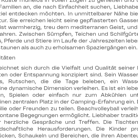
e Küste mühelos in vollen Zügen zu genießen und 
Familien an, die nach Einfachheit suchen, Liebhabe
ziel entdecken möchten. In unmittelbarer Nähe bi
ltur. Sie erreichen leicht seine gepflasterten Gas
st warmherzig, treu dem mediterranen Geist, und
fahren. Zwischen Sümpfen, Teichen und Schilfgürte
os, Pferde und Stiere im Laufe der Jahreszeiten leb
taunen als auch zu erholsamen Spaziergängen ein.
itäten
hnet sich durch die Vielfalt und Qualität seiner E
en oder Entspannung konzipiert sind. Sein Wasserbe
ls, Rutschen, die die Tage beleben, ein Wasse
e dynamische Dimension verleihen. Es ist ein lebe
n, Spielen oder einfach nur zum Abkühlen un
inen zentralen Platz in der Camping-Erfahrung ein
e oder Freunden zu teilen. Beachvolleyball verlei
ontane Begegnungen ermöglicht. Liebhaber tradit
r herzliche Gespräche und Treffen. Die Tischt
schaftliche Herausforderungen. Die Kinder pr
brücken, Schaukeln und Bereichen, die ihren Abente