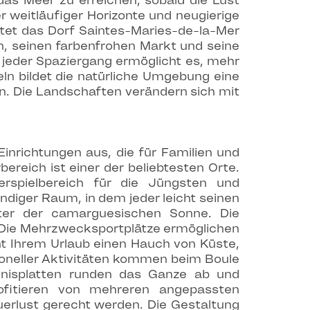
das Meer zu erreichen, sobald die Lust
r weitläufiger Horizonte und neugierige
etet das Dorf Saintes-Maries-de-la-Mer
sen, seinen farbenfrohen Markt und seine
 jeder Spaziergang ermöglicht es, mehr
ln bildet die natürliche Umgebung eine
en. Die Landschaften verändern sich mit
inrichtungen aus, die für Familien und
reich ist einer der beliebtesten Orte.
rspielbereich für die Jüngsten und
ndiger Raum, in dem jeder leicht seinen
ter der camarguesischen Sonne. Die
. Die Mehrzwecksportplätze ermöglichen
ht Ihrem Urlaub einen Hauch von Küste,
ioneller Aktivitäten kommen beim Boule
ennisplatten runden das Ganze ab und
ofitieren von mehreren angepassten
uerlust gerecht werden. Die Gestaltung