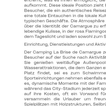
entfernt, was es Ihnen ermöglicht, di
aufkommt. Diese ideale Position zieht 
Besucher, die ein authentisches Reise
eine totale Eintauchen in die lokale Ku
typischen Geschäfte. Die Atmosphäre i
über die Identität der Camargue zu er
lebendige Kulisse, in der rosa Flaming
dem Tageslicht und laden sowohl zum S
Einrichtung, Dienstleistungen und Aktiv
Der Camping La Brise de Camargue zeic
Besucher auf der Suche nach Aktivität
Sie genießen weitläufige Außenpoo
Wasserattraktionen, die dem Ganzen ein
Platz findet, sei es zum Schwimme
Sporteinrichtungen nehmen ebenfalls e
es, dynamische Momente mit der Famili
während das City-Stadium jederzeit sp
auf ihre Kosten, oft ein Vorwand fü
versammeln die Urlauber um freund
Spielplätzen mit Holzstrukturen, Seil