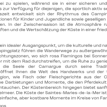
rei zu spielen, während sie in einer sicheren 
s zur Verfügung für diejenigen, die sportlich aktiv 
eit entwickelt sich der Rhythmus des Camping
onen für Kinder und Jugendliche sowie geselligen
en. In der Zwischensaison ist die Atmosphäre ruh
en und die Wertschätzung der Küste in einer frie
in idealer Ausgangspunkt, um die kulturelle und nat
ingplatz führen die Wanderwege zu außergewöhnl
achtungszonen, wo sich rosa Flamingos bei Sonne
 mit dem Rad durchstreifen, um die Ruhe zu genieße
t die Seele der Camargue durch seine Tradit
eröffnet Ihnen die Welt des Handwerks und der
egion, wie Fisch oder Fleischgerichte aus der C
che Darbietungen und Momente, die den Pferdekul
Eintauchen. Der Küstenbereich hingegen bietet san
telmeer. Die Küste der Saintes-Maries-de-la-Mer is
e einfache, aber kostbare Momente im Kreise von Fa
pps