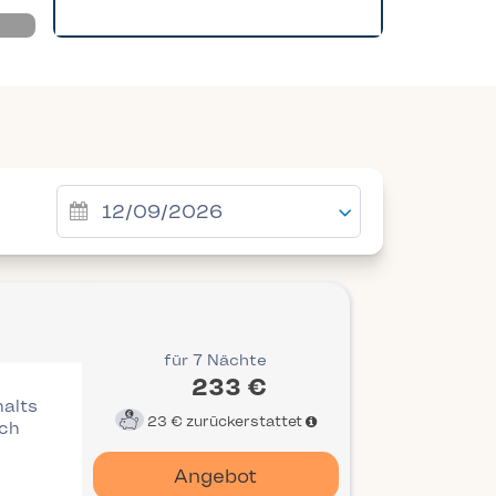
für 7 Nächte
233 €
halts
23 €
zurückerstattet
ich
Angebot