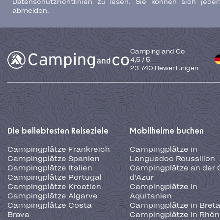
Datenschutzrichtlinien zu lesen. Sie können sich jeder
abmelden.
Camping and Co
4,5
/
5
23 740
Bewertungen
Die beliebtesten Reiseziele
Mobilheime buchen
Campingplätze Frankreich
Campingplätze in
Campingplätze Spanien
Languedoc Roussillon
Campingplätze Italien
Campingplätze an der 
Campingplätze Portugal
d'Azur
Campingplätze Kroatien
Campingplätze in
Campingplätze Algarve
Aquitanien
Campingplätze Costa
Campingplätze in Bret
Brava
Campingplätze in Rhôn