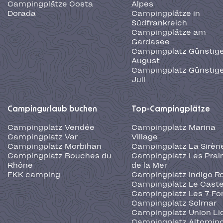
Campingplätze Costa
Alpes
Dorada
Campingplätze in
Südfrankreich
Campingplätze am
Gardasee
Campingplatz Günstige
August
Campingplatz Günstige
Juli
Campingurlaub buchen
Top-Campingplätze
Campingplatz Vendée
Campingplatz Marina
Campingplatz Var
Village
Campingplatz Morbihan
Campingplatz La Sirèn
Campingplatz Bouches du
Campingplatz Les Prair
Rhône
de la Mer
FKK camping
Campingplatz Indigo R
Campingplatz Le Caste
Campingplatz Les 7 Fo
Campingplatz Solmar
Campingplatz Union Li
Campingplatz Altominc