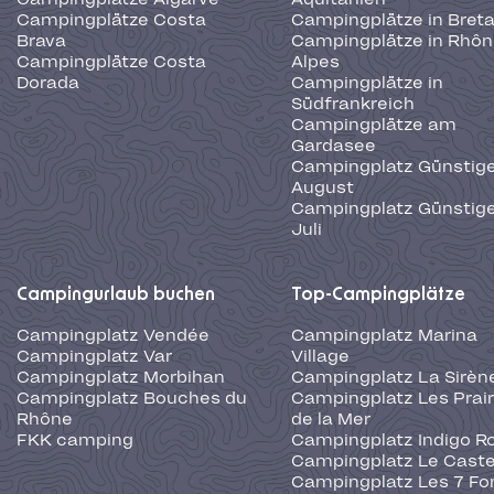
Campingplätze Costa
Campingplätze in Bret
Brava
Campingplätze in Rhôn
Campingplätze Costa
Alpes
Dorada
Campingplätze in
Südfrankreich
Campingplätze am
Gardasee
Campingplatz Günstige
August
Campingplatz Günstige
Juli
Campingurlaub buchen
Top-Campingplätze
Campingplatz Vendée
Campingplatz Marina
Campingplatz Var
Village
Campingplatz Morbihan
Campingplatz La Sirèn
Campingplatz Bouches du
Campingplatz Les Prair
Rhône
de la Mer
FKK camping
Campingplatz Indigo R
Campingplatz Le Caste
Campingplatz Les 7 Fo