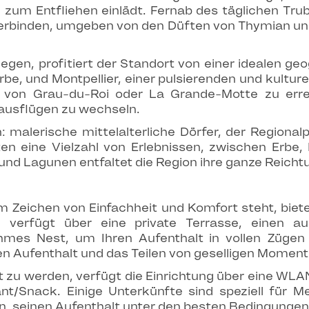
zum Entfliehen einlädt. Fernab des täglichen Trub
verbinden, umgeben von den Düften von Thymian u
egen, profitiert der Standort von einer idealen g
, und Montpellier, einer pulsierenden und kulturel
e von Grau-du-Roi oder La Grande-Motte zu erre
usflügen zu wechseln.
 malerische mittelalterliche Dörfer, der Regiona
n eine Vielzahl von Erlebnissen, zwischen Erbe,
nd Lagunen entfaltet die Region ihre ganze Reichtu
em Zeichen von Einfachheit und Komfort steht, biet
 verfügt über eine private Terrasse, einen a
mes Nest, um Ihren Aufenthalt in vollen Zügen 
n Aufenthalt und das Teilen von geselligen Momen
 zu werden, verfügt die Einrichtung über eine WLAN
nt/Snack. Einige Unterkünfte sind speziell für M
, seinen Aufenthalt unter den besten Bedingungen