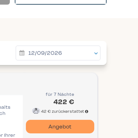
für 7 Nächte
422 €
halts
42 €
zurückerstattet
ich
Angebot
r Ihrer