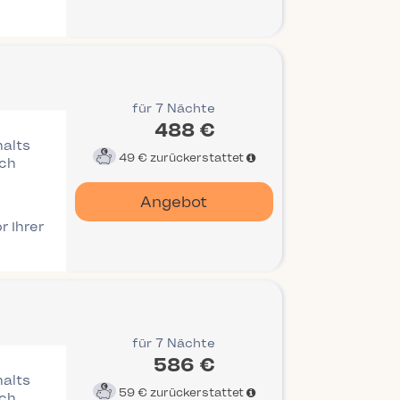
für 7 Nächte
488 €
halts
49 €
zurückerstattet
ich
Angebot
r Ihrer
für 7 Nächte
586 €
halts
59 €
zurückerstattet
ich