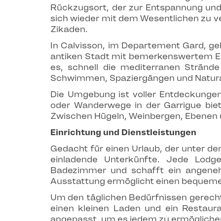
Rückzugsort, der zur Entspannung und 
sich wieder mit dem Wesentlichen zu 
Zikaden.
In Calvisson, im Departement Gard, gel
antiken Stadt mit bemerkenswertem Erbe
es, schnell die mediterranen Stränd
Schwimmen, Spaziergängen und Natura
Die Umgebung ist voller Entdeckungen:
oder Wanderwege in der Garrigue biete
Zwischen Hügeln, Weinbergen, Ebenen u
Einrichtung und Dienstleistungen
Gedacht für einen Urlaub, der unter d
einladende Unterkünfte. Jede Lodge
Badezimmer und schafft ein angeneh
Ausstattung ermöglicht einen bequeme
Um den täglichen Bedürfnissen gerecht
einen kleinen Laden und ein Restaura
angepasst, um es jedem zu ermöglichen