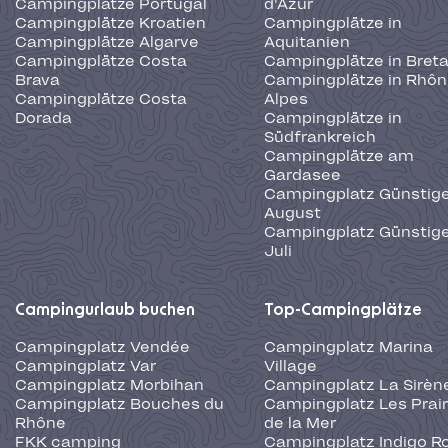
Campingplätze Portugal
d'Azur
Campingplätze Kroatien
Campingplätze in
Campingplätze Algarve
Aquitanien
Campingplätze Costa
Campingplätze in Bret
Brava
Campingplätze in Rhôn
Campingplätze Costa
Alpes
Dorada
Campingplätze in
Südfrankreich
Campingplätze am
Gardasee
Campingplatz Günstige
August
Campingplatz Günstige
Juli
Campingurlaub buchen
Top-Campingplätze
Campingplatz Vendée
Campingplatz Marina
Campingplatz Var
Village
Campingplatz Morbihan
Campingplatz La Sirèn
Campingplatz Bouches du
Campingplatz Les Prair
Rhône
de la Mer
FKK camping
Campingplatz Indigo R