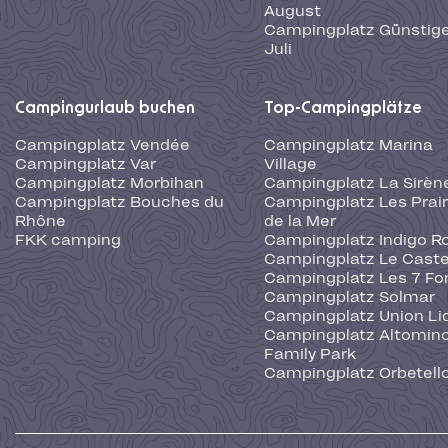
August
Campingplatz Günstige
Juli
Campingurlaub buchen
Top-Campingplätze
Campingplatz Vendée
Campingplatz Marina
Campingplatz Var
Village
Campingplatz Morbihan
Campingplatz La Sirèn
Campingplatz Bouches du
Campingplatz Les Prair
Rhône
de la Mer
FKK camping
Campingplatz Indigo R
Campingplatz Le Caste
Campingplatz Les 7 Fo
Campingplatz Solmar
Campingplatz Union Li
Campingplatz Altominc
Family Park
Campingplatz Orbetell