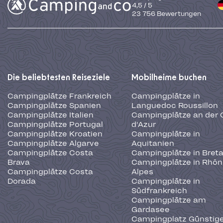
4,5
/
5
23 756
Bewertungen
Die beliebtesten Reiseziele
Mobilheime buchen
Campingplätze Frankreich
Campingplätze in
Campingplätze Spanien
Languedoc Roussillon
Campingplätze Italien
Campingplätze an der 
Campingplätze Portugal
d'Azur
Campingplätze Kroatien
Campingplätze in
Campingplätze Algarve
Aquitanien
Campingplätze Costa
Campingplätze in Bret
Brava
Campingplätze in Rhôn
Campingplätze Costa
Alpes
Dorada
Campingplätze in
Südfrankreich
Campingplätze am
Gardasee
Campingplatz Günstige