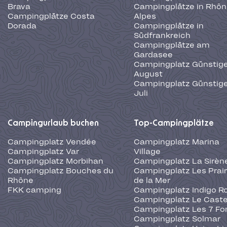
Brava
Campingplätze in Rhôn
Campingplätze Costa
Alpes
Dorada
Campingplätze in
Südfrankreich
Campingplätze am
Gardasee
Campingplatz Günstige
August
Campingplatz Günstige
Juli
Campingurlaub buchen
Top-Campingplätze
Campingplatz Vendée
Campingplatz Marina
Campingplatz Var
Village
Campingplatz Morbihan
Campingplatz La Sirèn
Campingplatz Bouches du
Campingplatz Les Prair
Rhône
de la Mer
FKK camping
Campingplatz Indigo R
Campingplatz Le Caste
Campingplatz Les 7 Fo
Campingplatz Solmar