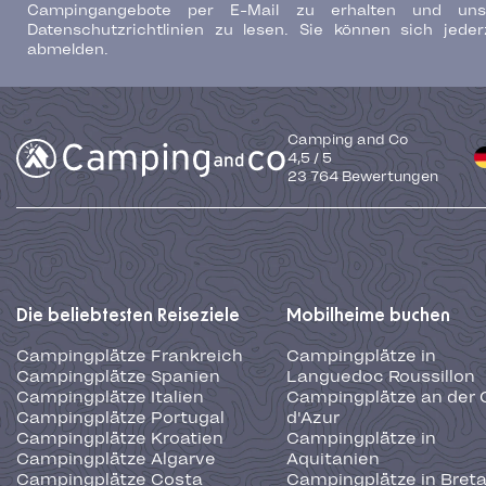
Campingangebote per E-Mail zu erhalten und uns
Datenschutzrichtlinien zu lesen. Sie können sich jeder
abmelden.
Camping and Co
4,5
/
5
23 764
Bewertungen
Die beliebtesten Reiseziele
Mobilheime buchen
Campingplätze Frankreich
Campingplätze in
Campingplätze Spanien
Languedoc Roussillon
Campingplätze Italien
Campingplätze an der 
Campingplätze Portugal
d'Azur
Campingplätze Kroatien
Campingplätze in
Campingplätze Algarve
Aquitanien
Campingplätze Costa
Campingplätze in Bret