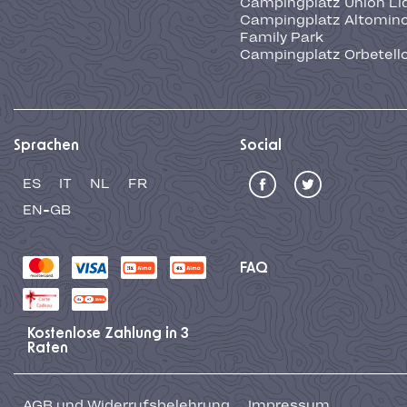
Campingplatz Union Li
Campingplatz Altominc
Family Park
Campingplatz Orbetell
Sprachen
Social
ES
IT
NL
FR
EN-GB
FAQ
Kostenlose Zahlung in 3
Raten
AGB und Widerrufsbelehrung
Impressum