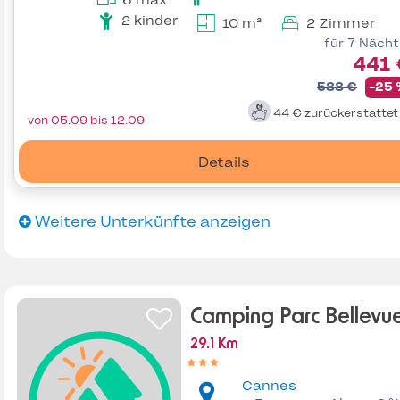
6 max
2 kinder
10 m²
2 Zimmer
für 7 Näch
441 
588 €
-25
44 €
zurückerstatte
von 05.09 bis 12.09
Details
Weitere Unterkünfte anzeigen
Camping Parc Bellevu
29.1 Km
Cannes