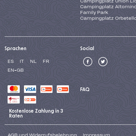
Campingplatz Union Li
Campingplatz Altominc
Family Park
Campingplatz Orbetell
Sprachen
Social
ES
IT
NL
FR
EN-GB
FAQ
Kostenlose Zahlung in 3
Raten
AGB und Widerrufsbelehrung
Impressum