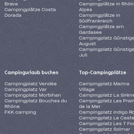
Brava
Campingplätze in Rhôn
Campingplätze Costa
Alpes
Dorada
Campingplätze in
Südfrankreich
Campingplätze am
Gardasee
Campingplatz Günstige
August
Campingplatz Günstige
Juli
Campingurlaub buchen
Top-Campingplätze
Campingplatz Vendée
Campingplatz Marina
Campingplatz Var
Village
Campingplatz Morbihan
Campingplatz La Sirèn
Campingplatz Bouches du
Campingplatz Les Prair
Rhône
de la Mer
FKK camping
Campingplatz Indigo R
Campingplatz Le Caste
Campingplatz Les 7 Fo
Campingplatz Solmar