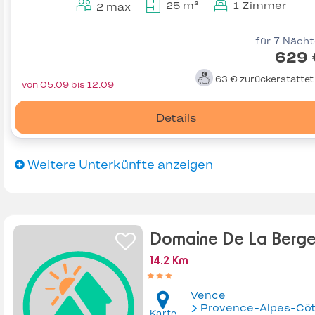
25 m²
1 Zimmer
2 max
für 7 Näch
629 
63 €
zurückerstatte
von 05.09 bis 12.09
Details
Weitere Unterkünfte anzeigen
Domaine De La Berge
14.2 Km
Vence
Provence-Alpes-Côte d'Az
Karte