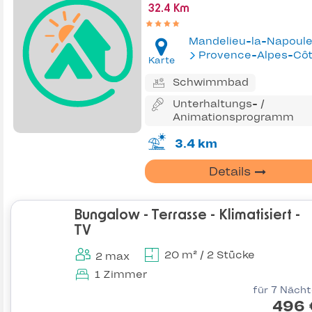
32.4 Km
Mandelieu-la-Napoul
Provence-Alpes-Côte d'Az
Karte
Schwimmbad
Unterhaltungs- /
Animationsprogramm
3.4 km
Details
Bungalow - Terrasse - Klimatisiert -
TV
20 m² / 2 Stücke
2 max
1 Zimmer
für 7 Näch
496 