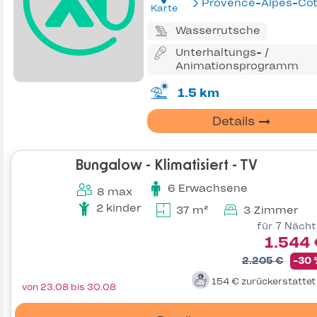
Provence-Alpes-Côte d'Az
Karte
Wasserrutsche
Unterhaltungs- /
Animationsprogramm
1.5 km
Details
Bungalow - Klimatisiert - TV
6 Erwachsene
8 max
2 kinder
37 m²
3 Zimmer
für 7 Näch
1.544
2.205 €
-30
154 €
zurückerstatte
von 23.08 bis 30.08