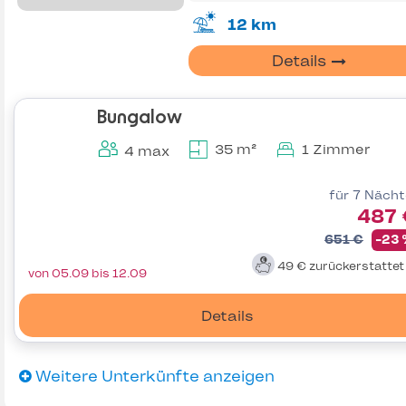
12 km
Details
Bungalow
35 m²
1 Zimmer
4 max
für 7 Näch
487 
651 €
-23
49 €
zurückerstatte
von 05.09 bis 12.09
Details
Weitere Unterkünfte anzeigen