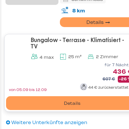
8 km
Details
Bungalow - Terrasse - Klimatisiert -
TV
25 m²
2 Zimmer
4 max
für 7 Näch
436 
607 €
-26
44 €
zurückerstatte
von 05.09 bis 12.09
Details
Weitere Unterkünfte anzeigen