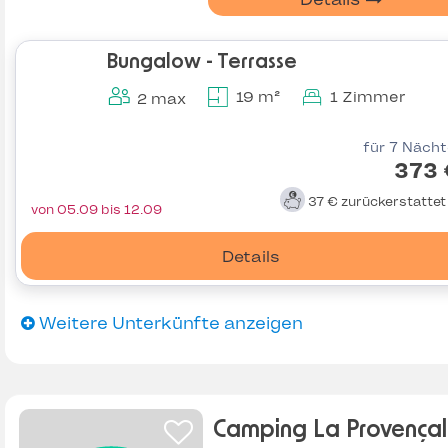
Bungalow - Terrasse
19 m²
1 Zimmer
2 max
für 7 Näch
373 
37 €
zurückerstatte
von 05.09 bis 12.09
Details
Weitere Unterkünfte anzeigen
Camping La Provença