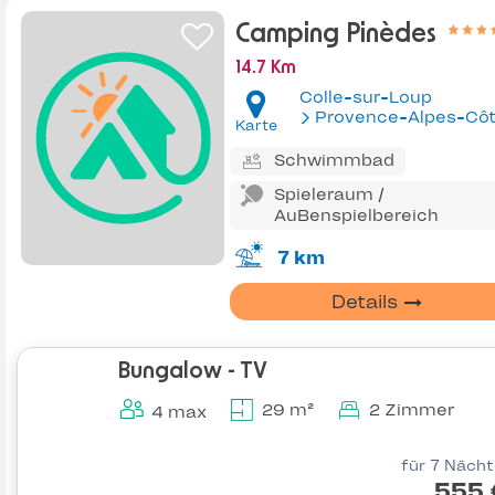
Camping Pinèdes
14.7 Km
Colle-sur-Loup
Provence-Alpes-Côte d'Az
Karte
Schwimmbad
Spieleraum /
AuBenspielbereich
7 km
Details
Bungalow - TV
29 m²
2 Zimmer
4 max
für 7 Näch
555 