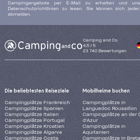
Campingangebote per E-Mail zu erhalten und uns
Datenschutzrichtlinien zu lesen. Sie können sich jeder
abmelden.
Camping and Co
4,5
/
5
23 740
Bewertungen
Die beliebtesten Reiseziele
Mobilheime buchen
Campingplätze Frankreich
Campingplätze in
Campingplätze Spanien
Languedoc Roussillon
Campingplätze Italien
Campingplätze an der 
Campingplätze Portugal
d'Azur
Campingplätze Kroatien
Campingplätze in
Campingplätze Algarve
Aquitanien
Campingplätze Costa
Campingplätze in Bret