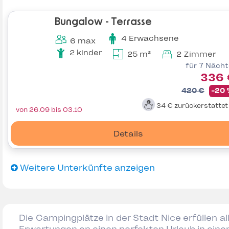
Bungalow - Terrasse
4 Erwachsene
6 max
2 kinder
25 m²
2 Zimmer
für 7 Näch
336 
420 €
-20
34 €
zurückerstatte
von 26.09 bis 03.10
Details
Weitere Unterkünfte anzeigen
Die Campingplätze in der Stadt Nice erfüllen al