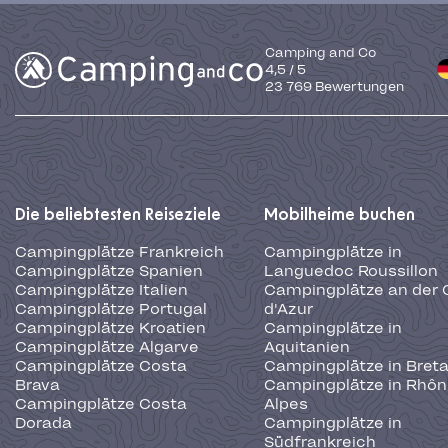
Camping and Co
4,5
/
5
23 769
Bewertungen
Die beliebtesten Reiseziele
Mobilheime buchen
Campingplätze Frankreich
Campingplätze in
Campingplätze Spanien
Languedoc Roussillon
Campingplätze Italien
Campingplätze an der 
Campingplätze Portugal
d'Azur
Campingplätze Kroatien
Campingplätze in
Campingplätze Algarve
Aquitanien
Campingplätze Costa
Campingplätze in Bret
Brava
Campingplätze in Rhôn
Campingplätze Costa
Alpes
Dorada
Campingplätze in
Südfrankreich