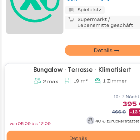
Spielplatz
Supermarkt /
Lebensmittelgeschäft
Details
Bungalow - Terrasse - Klimatisiert
19 m²
1 Zimmer
2 max
für 7 Näch
395 
466 €
-13
40 €
zurückerstatte
von 05.09 bis 12.09
Details