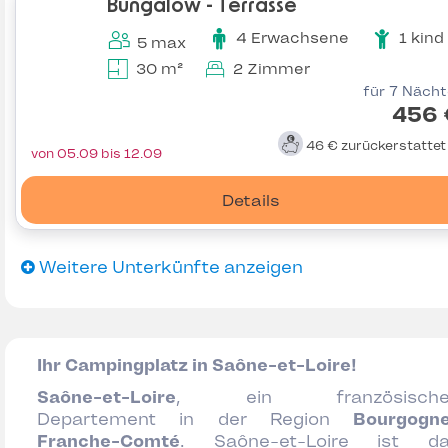
Bungalow - Terrasse
4 Erwachsene
1 kind
5 max
30 m²
2 Zimmer
für 7 Näch
456 
46 €
zurückerstatte
von 05.09 bis 12.09
Details
Weitere Unterkünfte anzeigen
Ihr Campingplatz in Saône-et-Loire!
Saône-et-Loire
, ein französische
Departement in der Region
Bourgogn
Franche-Comté
. Saône-et-Loire ist d