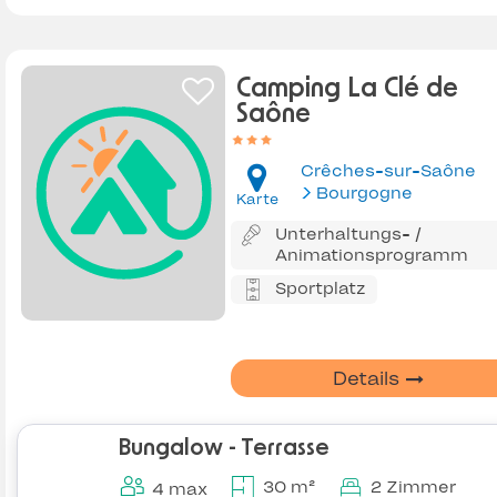
Camping La Clé de
Saône
Crêches-sur-Saône
Bourgogne
Karte
Unterhaltungs- /
Animationsprogramm
Sportplatz
Details
Bungalow - Terrasse
30 m²
2 Zimmer
4 max