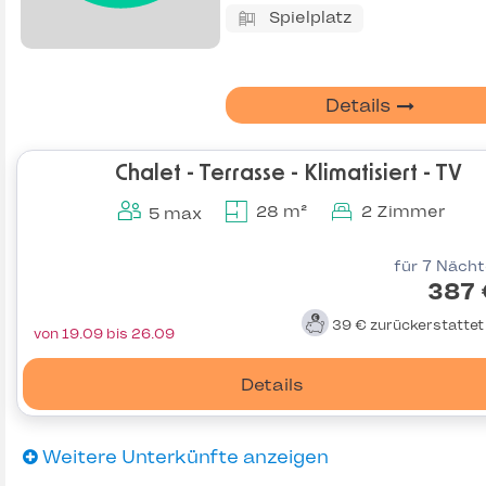
Spielplatz
Details
Chalet - Terrasse - Klimatisiert - TV
28 m²
2 Zimmer
5 max
für 7 Näch
387 
39 €
zurückerstatte
von 19.09 bis 26.09
Details
Weitere Unterkünfte anzeigen