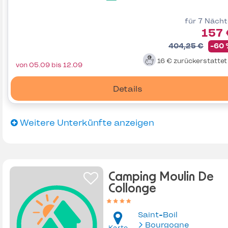
für 7 Näch
157 
404,25 €
-60
16 €
zurückerstatte
von 05.09 bis 12.09
Details
Weitere Unterkünfte anzeigen
Camping Moulin De
Collonge
Saint-Boil
Bourgogne
Karte