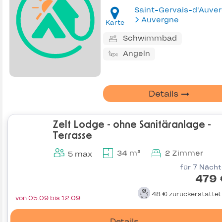
Auvergne
Karte
Schwimmbad
Angeln
Details
Zelt Lodge - ohne Sanitäranlage -
Terrasse
34 m²
2 Zimmer
5 max
für 7 Näch
479 
48 €
zurückerstatte
von 05.09 bis 12.09
Details