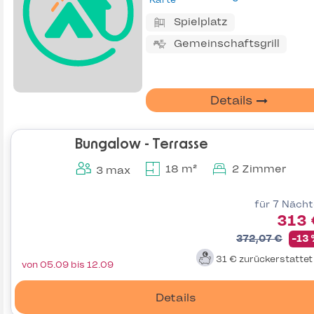
Spielplatz
Gemeinschaftsgrill
Details
Bungalow - Terrasse
18 m²
2 Zimmer
3 max
für 7 Näch
313 
372,07 €
-13
31 €
zurückerstatte
von 05.09 bis 12.09
Details