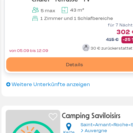
43 m²
5 max
1 Zimmer und 1 Schlafbereiche
für 7 Näch
302 
415 €
-25
30 €
zurückerstatte
von 05.09 bis 12.09
Details
Weitere Unterkünfte anzeigen
Camping Saviloisirs
Auvergne
Karte