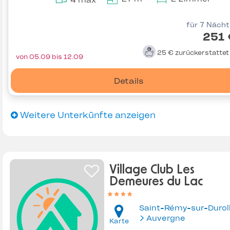
4 max
für 7 Näch
251 
25 €
zurückerstatte
von 05.09 bis 12.09
Details
Weitere Unterkünfte anzeigen
Village Club Les
Demeures du Lac
Saint-Rémy-sur-Durol
Auvergne
Karte