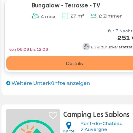
Bungalow - Terrasse - TV
27 m²
2 Zimmer
4 max
für 7 Näch
251 
25 €
zurückerstatte
von 05.09 bis 12.09
Details
Weitere Unterkünfte anzeigen
Camping Les Sablons
Pont-du-Château
Auvergne
Karte