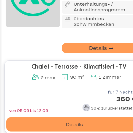
Unterhaltungs- /
Animationsprogramm
überdachtes
Schwimmbecken
Details
Chalet - Terrasse - Klimatisiert - TV
30 m²
1 Zimmer
2 max
für 7 Näch
360 
36 €
zurückerstatte
von 05.09 bis 12.09
Details