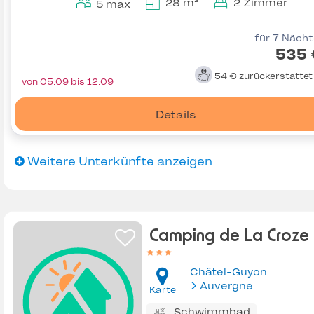
28 m²
2 Zimmer
5 max
für 7 Näch
535 
54 €
zurückerstatte
von 05.09 bis 12.09
Details
Weitere Unterkünfte anzeigen
Camping de La Croze
Châtel-Guyon
Auvergne
Karte
Schwimmbad