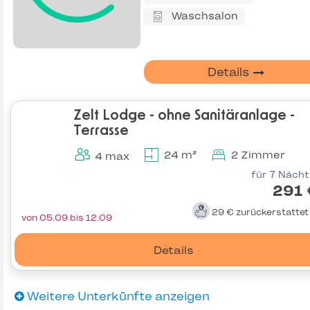
Waschsalon
Details
Zelt Lodge - ohne Sanitäranlage -
Terrasse
24 m²
2 Zimmer
4 max
für 7 Näch
291 
29 €
zurückerstatte
von 05.09 bis 12.09
Details
Weitere Unterkünfte anzeigen