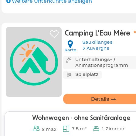
Weitere Unterkünfte anzeigen
Camping L'Eau Mère
Sauxillanges
Auvergne
Karte
Unterhaltungs- /
Animationsprogramm
Spielplatz
Details
Wohnwagen - ohne Sanitäranlage
7.5 m²
1 Zimmer
2 max