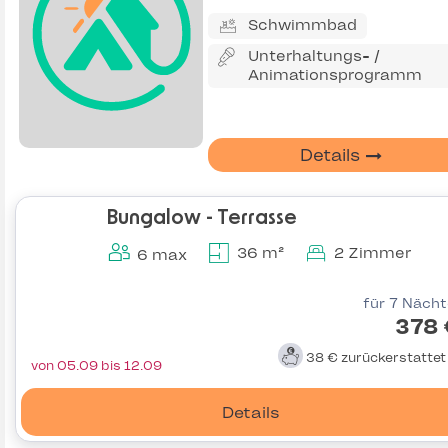
Schwimmbad
Unterhaltungs- /
Animationsprogramm
Details
Bungalow - Terrasse
36 m²
2 Zimmer
6 max
für 7 Näch
378 
38 €
zurückerstatte
von 05.09 bis 12.09
Details