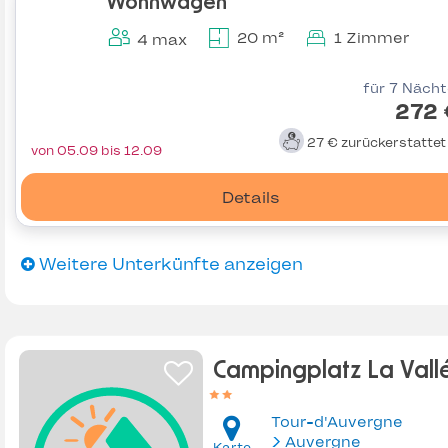
Wohnwagen
20 m²
1 Zimmer
4 max
für 7 Näch
272 
27 €
zurückerstatte
von 05.09 bis 12.09
Details
Weitere Unterkünfte anzeigen
Campingplatz La Vall
Tour-d'Auvergne
Auvergne
Karte