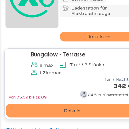
Ladestation für
Elektrofahrzeuge
Details
Bungalow - Terrasse
17 m² / 2 Stücke
2 max
1 Zimmer
für 7 Näch
342 
34 €
zurückerstatte
von 05.09 bis 12.09
Details