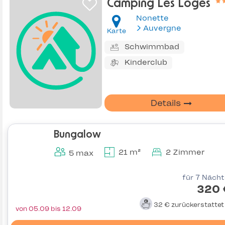
Camping Les Loges
Nonette
Auvergne
Karte
Schwimmbad
Kinderclub
Details
Bungalow
21 m²
2 Zimmer
5 max
für 7 Näch
320 
32 €
zurückerstatte
von 05.09 bis 12.09