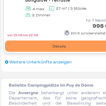
Bungalow - Terrasse
27 m² / 3 Stücke
4 max
2 Zimmer
für 7 Näch
998 
100 €
zurückerstatte
von 15.08 bis 22.08
Details
Weitere Unterkünfte anzeigen
Beliebte Campingplätze im Puy de Dôme
Die
Auvergne
beherbergt unter anderem e
Departement, das für seine geografisc
Besonderheit und die Bewahrung sein