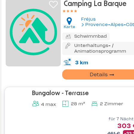
Camping La Barque
Fréjus
Provence-Alpes-Côte d'Az
Karte
Schwimmbad
Unterhaltungs- /
Animationsprogramm
3 km
Details
Bungalow - Terrasse
28 m²
2 Zimmer
4 max
für 7 Näch
303 
461 €
-33