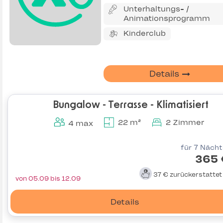
Unterhaltungs- /
Animationsprogramm
Kinderclub
Details
Bungalow - Terrasse - Klimatisiert
22 m²
2 Zimmer
4 max
für 7 Näch
365 
37 €
zurückerstatte
von 05.09 bis 12.09
Details