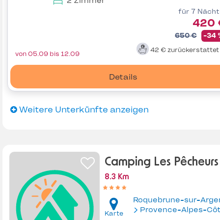
2 Zimmer
für 7 Näch
420 
650 €
-34
42 €
zurückerstatte
von 05.09 bis 12.09
Details
Weitere Unterkünfte anzeigen
Camping Les Pêcheurs
8.3 Km
Roquebrune-sur-Arge
Provence-Alpes-Côte d'Az
Karte