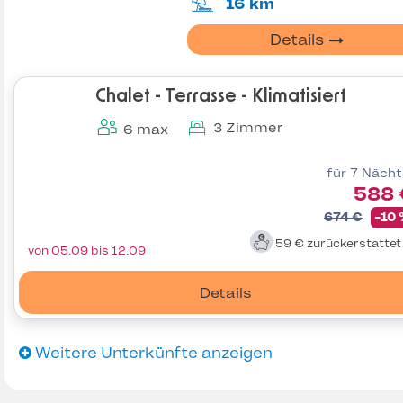
16 km
Details
Chalet - Terrasse - Klimatisiert
3 Zimmer
6 max
für 7 Näch
588 
674 €
-10
59 €
zurückerstatte
von 05.09 bis 12.09
Details
Weitere Unterkünfte anzeigen