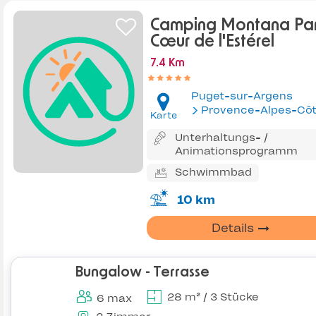
Camping Montana Par
Cœur de l'Estérel
7.4 Km
Puget-sur-Argens
Provence-Alpes-Côte d'Az
Karte
Unterhaltungs- /
Animationsprogramm
Schwimmbad
10 km
Details
Bungalow - Terrasse
28 m² / 3 Stücke
6 max