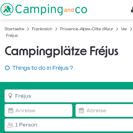
Startseite
Frankreich
Provence-Alpes-Côte d'Azur
Var
Fréjus
Campingplätze Fréjus
Things to do in Fréjus ?
1 Person