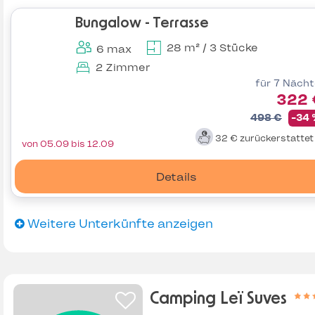
Bungalow - Terrasse
28 m² / 3 Stücke
6 max
2 Zimmer
für 7 Näch
322 
498 €
-34
32 €
zurückerstatte
von 05.09 bis 12.09
Details
Weitere Unterkünfte anzeigen
Camping Leï Suves