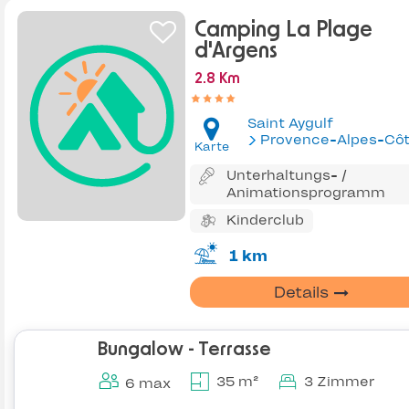
Camping La Plage
d'Argens
2.8 Km
Saint Aygulf
Provence-Alpes-Côte d'Az
Karte
Unterhaltungs- /
Animationsprogramm
Kinderclub
1 km
Details
Bungalow - Terrasse
35 m²
3 Zimmer
6 max