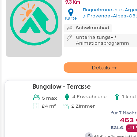
9.3 Km
Roquebrune-sur-Arge
Provence-Alpes-Côte d'Az
Karte
Schwimmbad
Unterhaltungs- /
Animationsprogramm
Details
Bungalow - Terrasse
4 Erwachsene
1 kind
5 max
24 m²
2 Zimmer
für 7 Näch
463 
531 €
-11
46 €
zurückerstatte