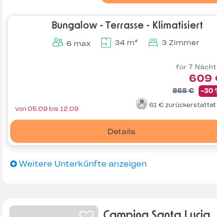
Bungalow - Terrasse - Klimatisiert
34 m²
3 Zimmer
6 max
für 7 Näch
609 
868 €
-30
61 €
zurückerstatte
von 05.09 bis 12.09
Details
Weitere Unterkünfte anzeigen
Camping Santa Lucia