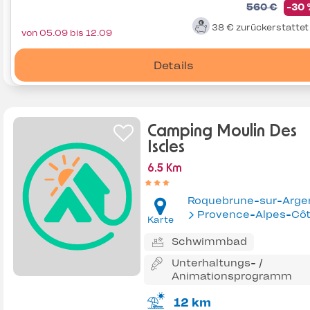
560 €
-30
38 €
zurückerstatte
von 05.09 bis 12.09
Details
Camping Moulin Des
Iscles
6.5 Km
Roquebrune-sur-Arge
Provence-Alpes-Côte d'Az
Karte
Schwimmbad
Unterhaltungs- /
Animationsprogramm
12 km