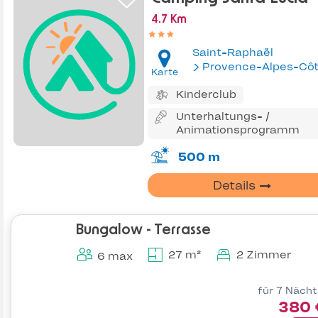
4.7 Km
Saint-Raphaël
Provence-Alpes-Côte d'Az
Karte
Kinderclub
Unterhaltungs- /
Animationsprogramm
500 m
Details
Bungalow - Terrasse
27 m²
2 Zimmer
6 max
für 7 Näch
380 