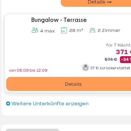
Details
Bungalow - Terrasse
28 m²
2 Zimmer
4 max
für 7 Näch
371 
574 €
-34
37 €
zurückerstatte
von 05.09 bis 12.09
Details
Weitere Unterkünfte anzeigen