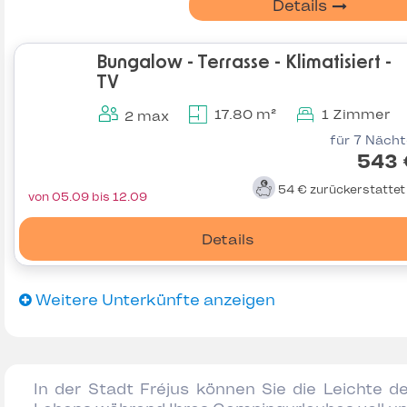
Details
Bungalow - Terrasse - Klimatisiert -
TV
17.80 m²
1 Zimmer
2 max
für 7 Näch
543 
54 €
zurückerstatte
von 05.09 bis 12.09
Details
Weitere Unterkünfte anzeigen
In der Stadt Fréjus können Sie die Leichte d