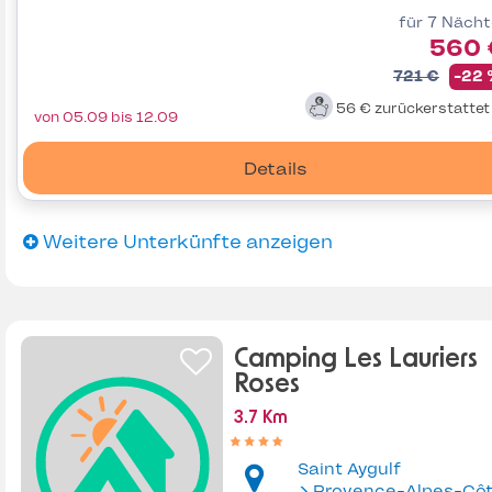
für 7 Näch
560 
721 €
-22
56 €
zurückerstatte
von 05.09 bis 12.09
Details
Weitere Unterkünfte anzeigen
Camping Les Lauriers
Roses
3.7 Km
Saint Aygulf
Provence-Alpes-Côte d'Az