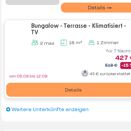
Details
Bungalow - Terrasse - Klimatisiert -
TV
18 m²
1 Zimmer
2 max
für 7 Näch
427 
518 €
-15
43 €
zurückerstatte
von 05.09 bis 12.09
Details
Weitere Unterkünfte anzeigen