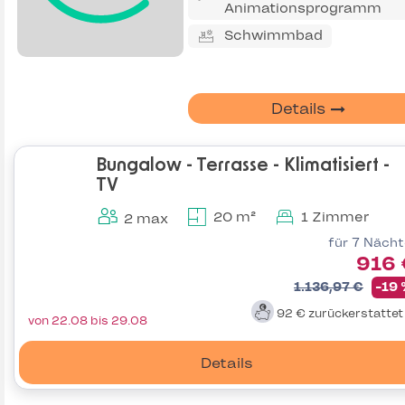
Animationsprogramm
Schwimmbad
Details
Bungalow - Terrasse - Klimatisiert -
TV
20 m²
1 Zimmer
2 max
für 7 Näch
916 
1.136,97 €
-19
92 €
zurückerstatte
von 22.08 bis 29.08
Details