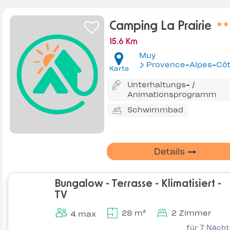
Camping La Prairie
15.6 Km
Muy
Provence-Alpes-Côte d'Az
Karte
Unterhaltungs- /
Animationsprogramm
Schwimmbad
Details
Bungalow - Terrasse - Klimatisiert -
TV
28 m²
2 Zimmer
4 max
für 7 Näch