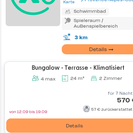
Karte
Schwimmbad
Spieleraum /
AuBenspielbereich
3 km
Details
Bungalow - Terrasse - Klimatisiert
24 m²
2 Zimmer
4 max
für 7 Näch
570 
57 €
zurückerstatte
von 12.09 bis 19.09
Details