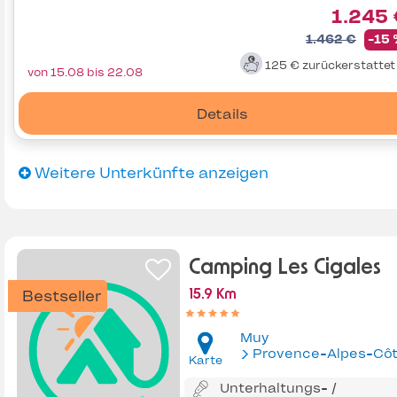
1.245
1.462 €
-15
125 €
zurückerstatte
von 15.08 bis 22.08
Details
Weitere Unterkünfte anzeigen
Camping Les Cigales
Bestseller
15.9 Km
Muy
Provence-Alpes-Côte d'Az
Karte
Unterhaltungs- /