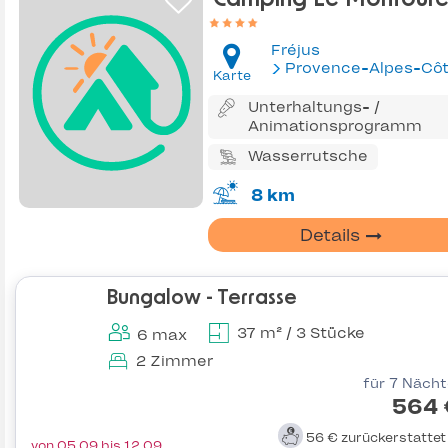
Fréjus
Provence-Alpes-Côte d'Az
Karte
Unterhaltungs- /
Animationsprogramm
Wasserrutsche
8 km
Details
Bungalow - Terrasse
37 m² / 3 Stücke
6 max
2 Zimmer
für 7 Näch
564 
56 €
zurückerstatte
von 05.09 bis 12.09