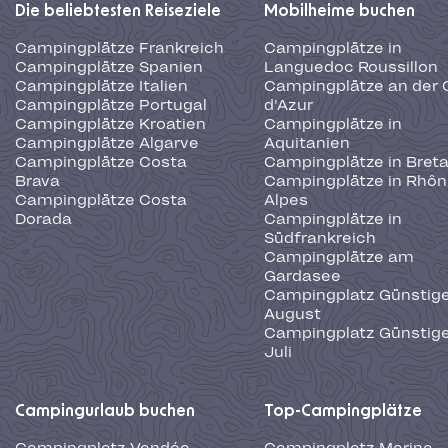
Die beliebtesten Reiseziele
Mobilheime buchen
Campingplätze Frankreich
Campingplätze in
Campingplätze Spanien
Languedoc Roussillon
Campingplätze Italien
Campingplätze an der 
Campingplätze Portugal
d'Azur
Campingplätze Kroatien
Campingplätze in
Campingplätze Algarve
Aquitanien
Campingplätze Costa
Campingplätze in Bret
Brava
Campingplätze in Rhôn
Campingplätze Costa
Alpes
Dorada
Campingplätze in
Südfrankreich
Campingplätze am
Gardasee
Campingplatz Günstige
August
Campingplatz Günstige
Juli
Campingurlaub buchen
Top-Campingplätze