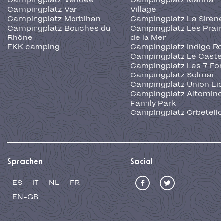
Campingplatz Vendée
Campingplatz Marina
Campingplatz Var
Village
Campingplatz Morbihan
Campingplatz La Sirèn
Campingplatz Bouches du
Campingplatz Les Prair
Rhône
de la Mer
FKK camping
Campingplatz Indigo R
Campingplatz Le Caste
Campingplatz Les 7 Fo
Campingplatz Solmar
Campingplatz Union Li
Campingplatz Altominc
Family Park
Campingplatz Orbetell
Sprachen
Social
ES
IT
NL
FR
EN-GB