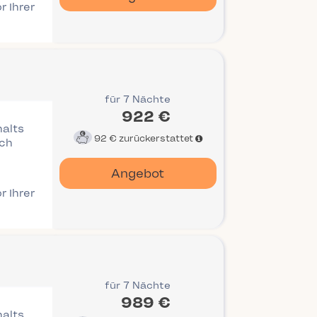
r Ihrer
für 7 Nächte
922 €
halts
92 €
zurückerstattet
ich
Angebot
r Ihrer
für 7 Nächte
989 €
halts