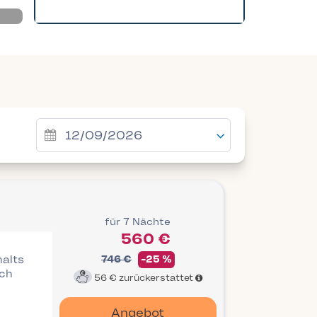
für 7 Nächte
560 €
halts
746 €
-25 %
ich
56 €
zurückerstattet
Angebot