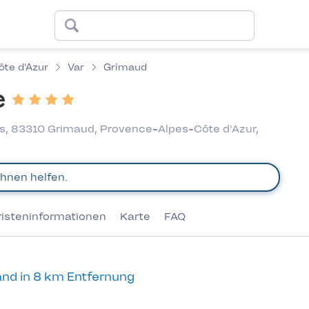
te d'Azur
Var
Grimaud
e
es, 83310 Grimaud, Provence-Alpes-Côte d'Azur,
risteninformationen
Karte
FAQ
nd in 8 km Entfernung