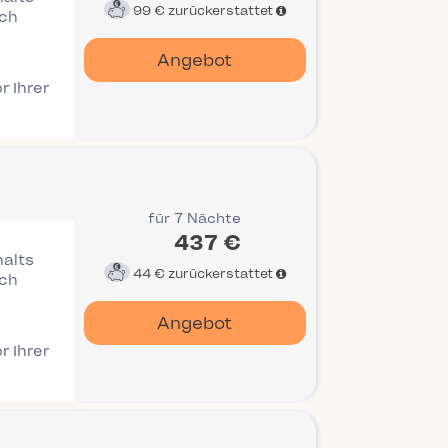
99 €
zurückerstattet
ich
Angebot
r Ihrer
für 7 Nächte
437 €
halts
44 €
zurückerstattet
ich
Angebot
r Ihrer