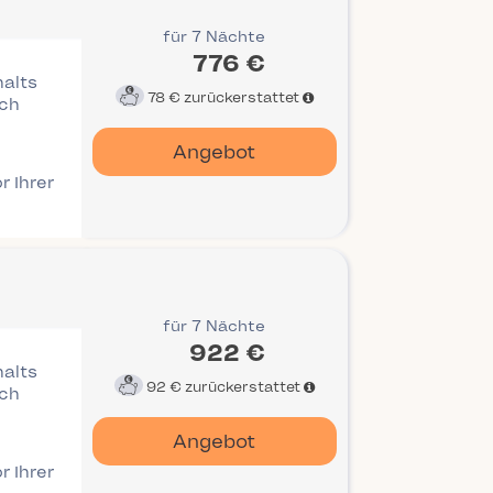
für 7 Nächte
776 €
halts
78 €
zurückerstattet
ich
Angebot
r Ihrer
für 7 Nächte
922 €
halts
92 €
zurückerstattet
ich
Angebot
r Ihrer