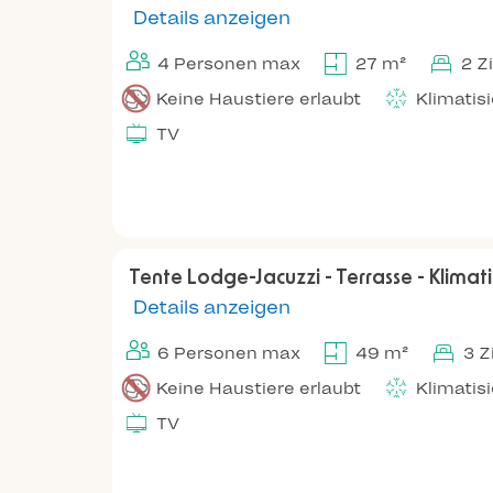
Details anzeigen
4 Personen max
27 m²
2 Z
Keine Haustiere erlaubt
Klimatis
TV
Tente Lodge-Jacuzzi - Terrasse - Klimatis
Details anzeigen
6 Personen max
49 m²
3 
Keine Haustiere erlaubt
Klimatis
TV