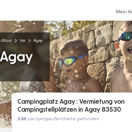
Mein K
d'Azur
Var
Agay
 Agay
Campingplatz Agay : Vermietung von
Campingstellplätzen in Agay 83530
132
campingaufenthalte gefunden