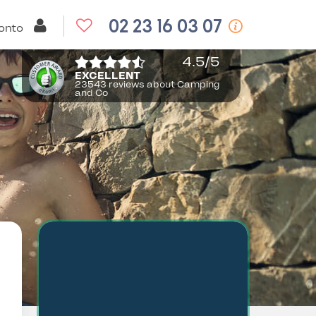
02 23 16 03 07
onto
4.5
/5
EXCELLENT
23543 reviews about Camping
and Co