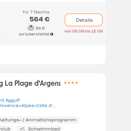
für 7 Nächte
564 €
Details
56 €
von 05.09 bis 12.09
r
zurückerstattet
 La Plage d'Argens
nt Aygulf
rovence-Alpes-Côte d'Azur
haltungs- / Animationsprogramm
rclub
Schwimmbad