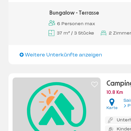
Bungalow - Terrasse
6 Personen max
37 m² / 3 Stücke
2 Zimme
Weitere Unterkünfte anzeigen
Camping
10.8 Km
Sai
P
Karte
Unter
Kinde