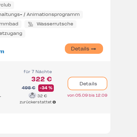
rclub
haltungs- / Animationsprogramm
immbad
Wasserrutsche
netzugang
Details
 m
für 7 Nächte
322 €
Details
498 €
-34 %
von 05.09 bis 12.09
32 €
r
zurückerstattet