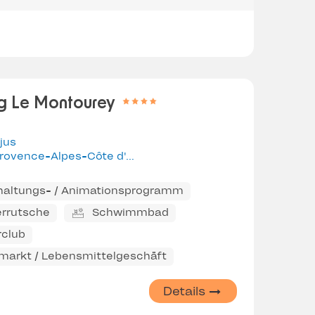
g Le Montourey
jus
rovence-Alpes-Côte d'Azur
haltungs- / Animationsprogramm
rrutsche
Schwimmbad
rclub
markt / Lebensmittelgeschäft
Details