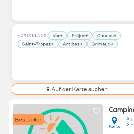
Var
Fréjus
Cannes
VORSCHLÄGE:
Saint-Tropez
Antibes
Grimaud
Auf der Karte suchen
Camping
Ag
Bestseller
P
Karte