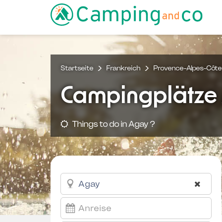
Startseite
Frankreich
Provence-Alpes-Côte 
Campingplätze
Things to do in Agay ?