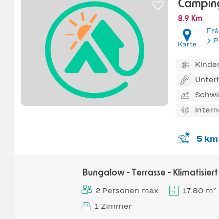
Camping
8.9 Km
Fré
P
Karte
Kinde
Unter
Schw
Inter
5 km
Bungalow - Terrasse - Klimatisiert
2 Personen max
17.80 m²
1 Zimmer