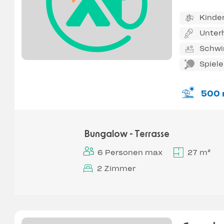
Kinde
Unter
Schw
Spiel
500 
Bungalow - Terrasse
6 Personen max
27 m²
2 Zimmer