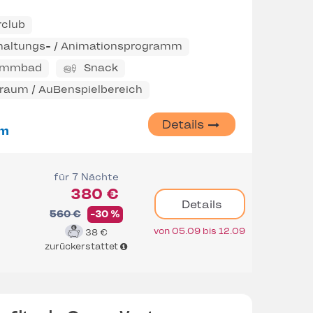
rclub
haltungs- / Animationsprogramm
immbad
Snack
eraum / AuBenspielbereich
Details
m
für 7 Nächte
380 €
Details
560 €
-30 %
von 05.09 bis 12.09
38 €
zurückerstattet