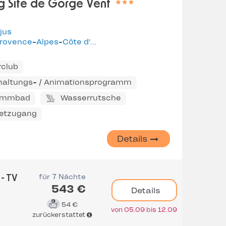
 Site de Gorge Vent
jus
rovence-Alpes-Côte d'Azur
rclub
haltungs- / Animationsprogramm
immbad
Wasserrutsche
netzugang
Details
für 7 Nächte
 - TV
543 €
Details
54 €
von 05.09 bis 12.09
zurückerstattet