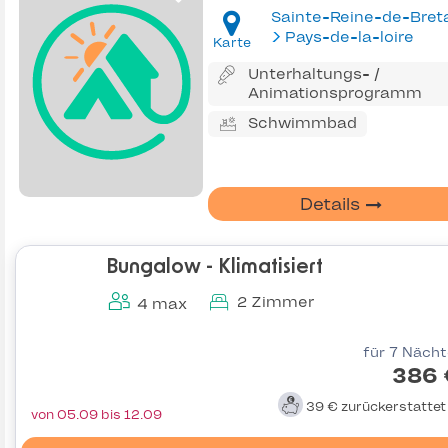
Pays-de-la-loire
Karte
Unterhaltungs- /
Animationsprogramm
Schwimmbad
Details
Bungalow - Klimatisiert
2 Zimmer
4 max
für 7 Näch
386 
39 €
zurückerstatte
von 05.09 bis 12.09