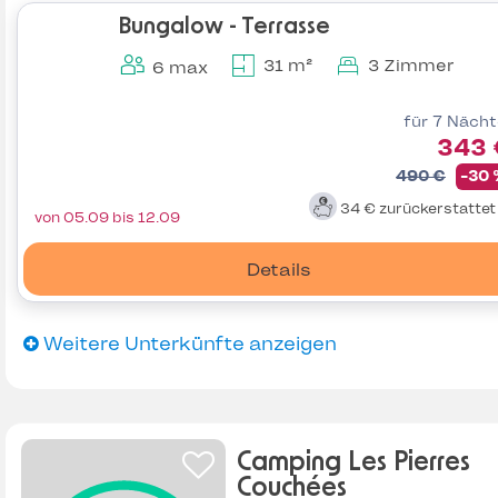
Bungalow - Terrasse
31 m²
3 Zimmer
6 max
für 7 Näch
343 
490 €
-30
34 €
zurückerstatte
von 05.09 bis 12.09
Details
Weitere Unterkünfte anzeigen
Camping Les Pierres
Couchées