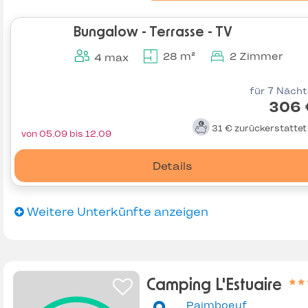
Bungalow - Terrasse - TV
28 m²
2 Zimmer
4 max
für 7 Näch
306 
31 €
zurückerstatte
von 05.09 bis 12.09
Details
Weitere Unterkünfte anzeigen
Camping L'Estuaire
Paimboeuf