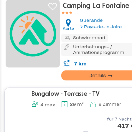
Camping La Fontaine
Guérande
Pays-de-la-loire
Karte
Schwimmbad
Unterhaltungs- /
Animationsprogramm
7 km
Details
Bungalow - Terrasse - TV
29 m²
2 Zimmer
4 max
für 7 Näch
417