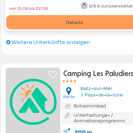
105 €
zurückerstatte
von 15.08 bis 22.08
Details
Weitere Unterkünfte anzeigen
Camping Les Paludier
Batz-sur-Mer
Pays-de-la-loire
Karte
Schwimmbad
Unterhaltungs- /
Animationsprogramm
200 m