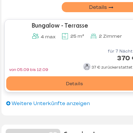
Details
Bungalow - Terrasse
25 m²
2 Zimmer
4 max
für 7 Näch
370 
37 €
zurückerstatte
von 05.09 bis 12.09
Details
Weitere Unterkünfte anzeigen