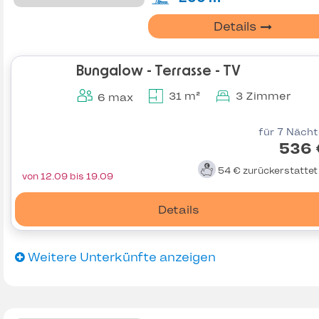
Details
Bungalow - Terrasse - TV
31 m²
3 Zimmer
6 max
für 7 Näch
536 
54 €
zurückerstatte
von 12.09 bis 19.09
Details
Weitere Unterkünfte anzeigen