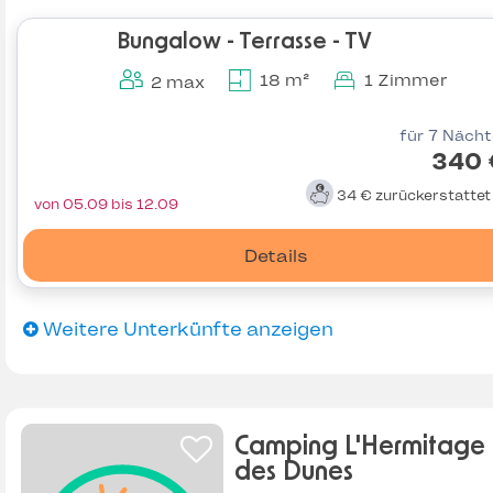
Bungalow - Terrasse - TV
18 m²
1 Zimmer
2 max
für 7 Näch
340 
34 €
zurückerstatte
von 05.09 bis 12.09
Details
Weitere Unterkünfte anzeigen
Camping L'Hermitage
des Dunes