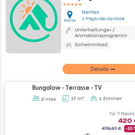
Nantes
Pays-de-la-loire
Karte
Unterhaltungs- /
Animationsprogramm
Schwimmbad
Details
Bungalow - Terrasse - TV
17 m²
1 Zimmer
2 max
für 7 Näch
420 
479,67 €
-10