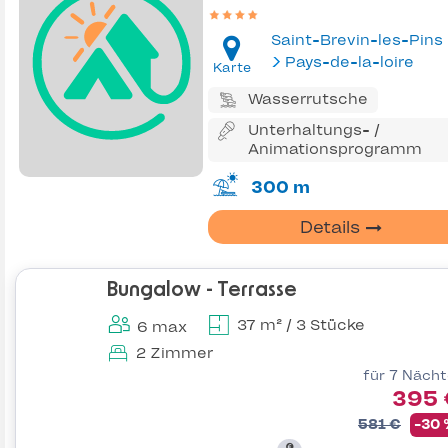
Saint-Brevin-les-Pins
Pays-de-la-loire
Karte
Wasserrutsche
Unterhaltungs- /
Animationsprogramm
300 m
Details
Bungalow - Terrasse
37 m² / 3 Stücke
6 max
2 Zimmer
für 7 Näch
395 
581 €
-30