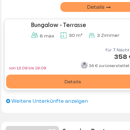
Details
Bungalow - Terrasse
30 m²
3 Zimmer
6 max
für 7 Näch
358 
36 €
zurückerstatte
von 12.09 bis 19.09
Details
Weitere Unterkünfte anzeigen