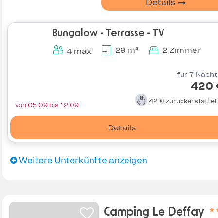
Details
Bungalow - Terrasse - TV
29 m²
2 Zimmer
4 max
für 7 Näch
420 
42 €
zurückerstatte
von 05.09 bis 12.09
Details
Weitere Unterkünfte anzeigen
Camping Le Deffay