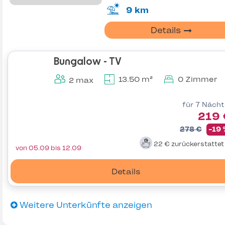
9 km
Details
Bungalow - TV
13.50 m²
0 Zimmer
2 max
für 7 Näch
219 
278 €
-19
22 €
zurückerstatte
von 05.09 bis 12.09
Details
Weitere Unterkünfte anzeigen