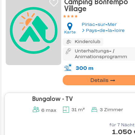
Camping Bontempo
Village
Piriac-sur-Mer
Pays-de-la-loire
Karte
Kinderclub
Unterhaltungs- /
Animationsprogramm
300 m
Details
Bungalow - TV
31 m²
3 Zimmer
6 max
für 7 Näch
1.050