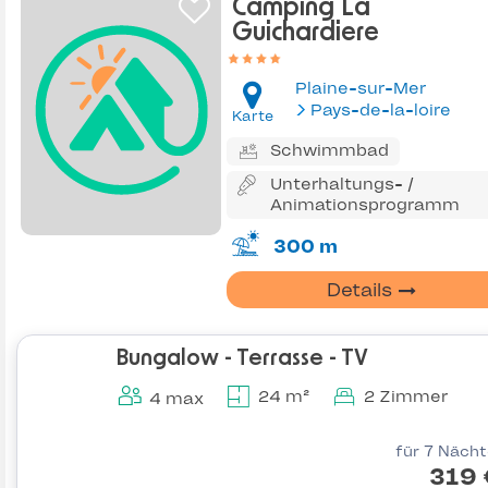
Camping La
Guichardiere
Plaine-sur-Mer
Pays-de-la-loire
Karte
Schwimmbad
Unterhaltungs- /
Animationsprogramm
300 m
Details
Bungalow - Terrasse - TV
24 m²
2 Zimmer
4 max
für 7 Näch
319 