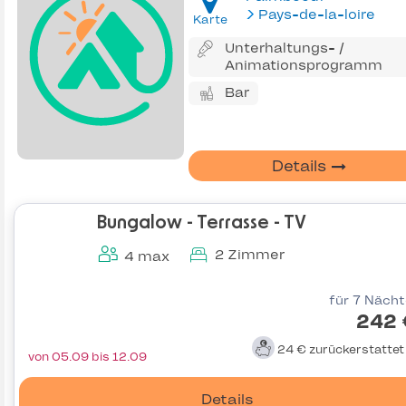
Pays-de-la-loire
Karte
Unterhaltungs- /
Animationsprogramm
Bar
Details
Bungalow - Terrasse - TV
2 Zimmer
4 max
für 7 Näch
242 
24 €
zurückerstatte
von 05.09 bis 12.09
Details