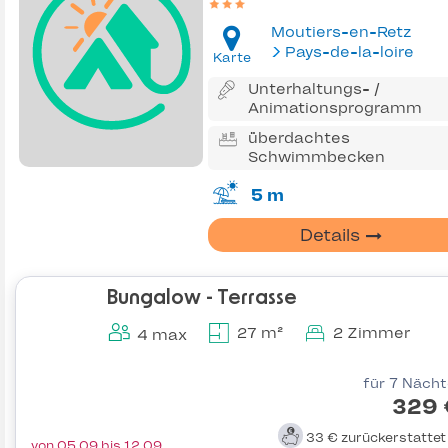
Moutiers-en-Retz
Pays-de-la-loire
Karte
Unterhaltungs- /
Animationsprogramm
überdachtes
Schwimmbecken
5 m
Details
Bungalow - Terrasse
27 m²
2 Zimmer
4 max
für 7 Näch
329 
33 €
zurückerstatte
von 05.09 bis 12.09