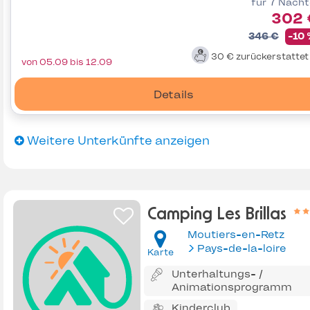
für 7 Näch
302 
346 €
-10
30 €
zurückerstatte
von 05.09 bis 12.09
Details
Weitere Unterkünfte anzeigen
Camping Les Brillas
Moutiers-en-Retz
Pays-de-la-loire
Karte
Unterhaltungs- /
Animationsprogramm
Kinderclub