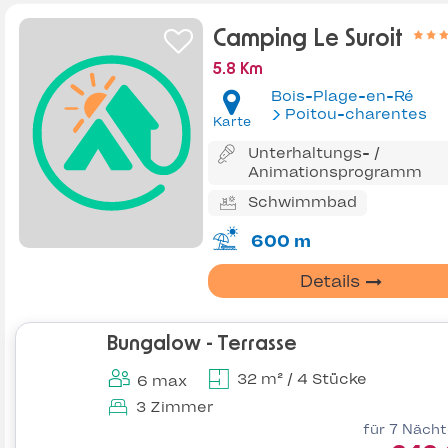
Camping Le Suroit
5.8 Km
Bois-Plage-en-Ré
Poitou-charentes
Karte
Unterhaltungs- /
Animationsprogramm
Schwimmbad
600 m
Details
Bungalow - Terrasse
32 m² / 4 Stücke
6 max
3 Zimmer
für 7 Näch