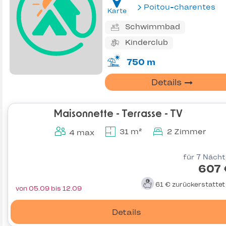
Poitou-charentes
Karte
Schwimmbad
Kinderclub
750 m
Details
Maisonnette - Terrasse - TV
31 m²
2 Zimmer
4 max
für 7 Näch
607 
61 €
zurückerstatte
von 05.09 bis 12.09
Details