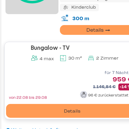
Kinderclub
300 m
Details
Bungalow - TV
30 m²
2 Zimmer
4 max
für 7 Näch
959 
1.146,84 €
-14
96 €
zurückerstatte
von 22.08 bis 29.08
Details