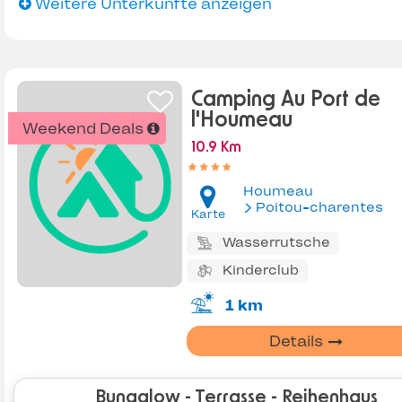
Weitere Unterkünfte anzeigen
Camping Au Port de
l'Houmeau
Weekend Deals
10.9 Km
Houmeau
Poitou-charentes
Karte
Wasserrutsche
Kinderclub
1 km
Details
Bungalow - Terrasse - Reihenhaus