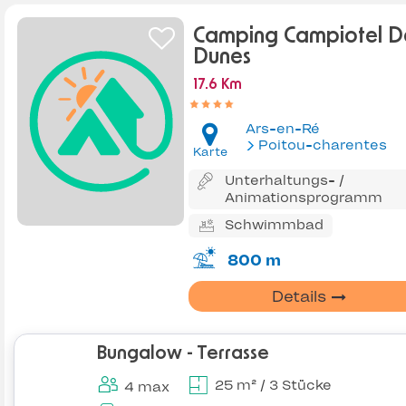
Camping Campiotel D
Dunes
17.6 Km
Ars-en-Ré
Poitou-charentes
Karte
Unterhaltungs- /
Animationsprogramm
Schwimmbad
800 m
Details
Bungalow - Terrasse
25 m² / 3 Stücke
4 max