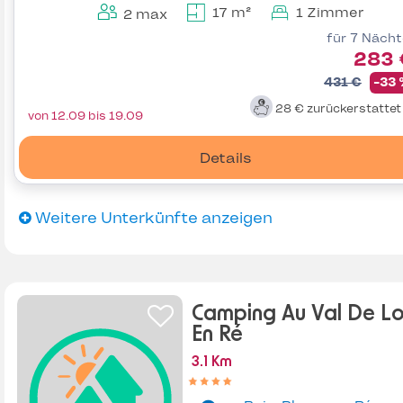
17 m²
1 Zimmer
2 max
für 7 Näch
283 
431 €
-33
28 €
zurückerstatte
von 12.09 bis 19.09
Details
Weitere Unterkünfte anzeigen
Camping Au Val De Lo
En Ré
3.1 Km