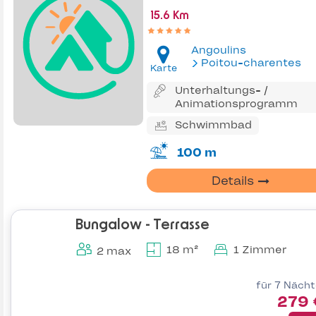
15.6 Km
Angoulins
Poitou-charentes
Karte
Unterhaltungs- /
Animationsprogramm
Schwimmbad
100 m
Details
Bungalow - Terrasse
18 m²
1 Zimmer
2 max
für 7 Näch
279 