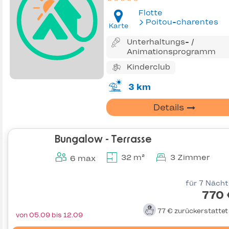
Flotte
Poitou-charentes
Karte
Unterhaltungs- /
Animationsprogramm
Kinderclub
3 km
Details
Bungalow - Terrasse
32 m²
3 Zimmer
6 max
für 7 Näch
770 
77 €
zurückerstatte
von 05.09 bis 12.09