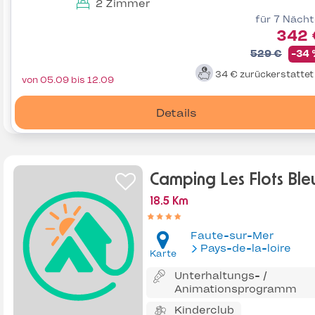
2 Zimmer
für 7 Näch
342 
529 €
-34
34 €
zurückerstatte
von 05.09 bis 12.09
Details
Camping Les Flots Ble
18.5 Km
Faute-sur-Mer
Pays-de-la-loire
Karte
Unterhaltungs- /
Animationsprogramm
Kinderclub