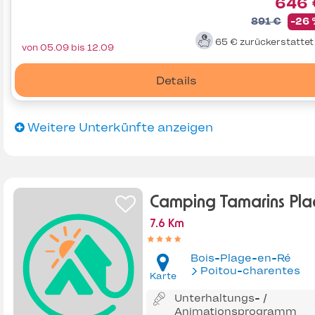
646 
891 €
-26
65 €
zurückerstatte
von 05.09 bis 12.09
Details
Weitere Unterkünfte anzeigen
Camping Tamarins Pl
7.6 Km
Bois-Plage-en-Ré
Poitou-charentes
Karte
Unterhaltungs- /
Animationsprogramm