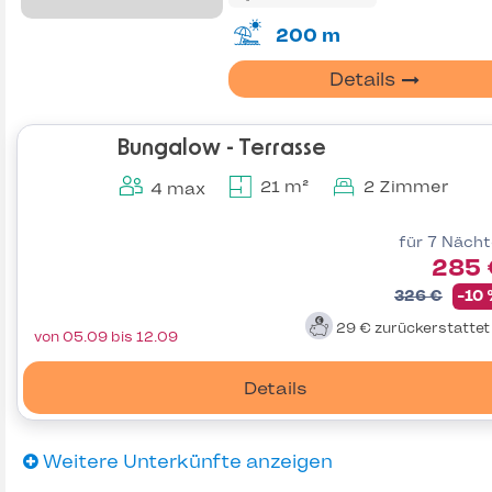
200 m
Details
Bungalow - Terrasse
21 m²
2 Zimmer
4 max
für 7 Näch
285 
326 €
-10
29 €
zurückerstatte
von 05.09 bis 12.09
Details
Weitere Unterkünfte anzeigen