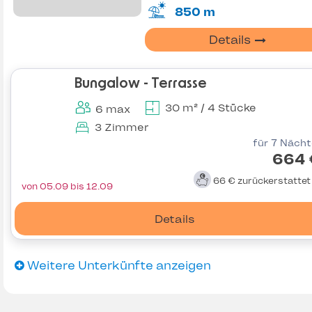
850 m
Details
Bungalow - Terrasse
30 m² / 4 Stücke
6 max
3 Zimmer
für 7 Näch
664 
66 €
zurückerstatte
von 05.09 bis 12.09
Details
Weitere Unterkünfte anzeigen