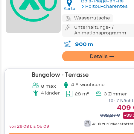
Bois-Plage-en-Ré
Poitou-charentes
Karte
Wasserrutsche
Unterhaltungs- /
Animationsprogramm
900 m
Details
Bungalow - Terrasse
4 Erwachsene
8 max
4 kinder
28 m²
3 Zimmer
für 7 Näch
409 
632,27 €
-33
41 €
zurückerstatte
von 29.08 bis 05.09