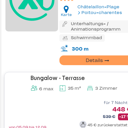
Châtelaillon-Plage
Poitou-charentes
Karte
Unterhaltungs- /
Animationsprogramm
Schwimmbad
300 m
Details
Bungalow - Terrasse
35 m²
3 Zimmer
6 max
für 7 Näch
448 
539 €
-17
45 €
zurückerstatte
von 05.09 bis 12.09