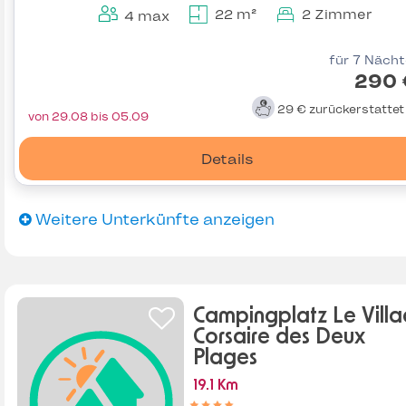
22 m²
2 Zimmer
4 max
für 7 Näch
290 
29 €
zurückerstatte
von 29.08 bis 05.09
Details
Weitere Unterkünfte anzeigen
Campingplatz Le Vill
Corsaire des Deux
Plages
19.1 Km