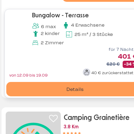
Bungalow - Terrasse
4 Erwachsene
6 max
2 kinder
25 m² / 3 Stücke
2 Zimmer
für 7 Näch
401 
620 €
-34
40 €
zurückerstatte
von 12.09 bis 19.09
Details
Camping Grainetière
3.8 Km