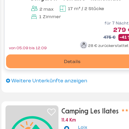
17 m² / 2 Stücke
2 max
1 Zimmer
für 7 Näch
279 
475 €
-41
28 €
zurückerstatte
von 05.09 bis 12.09
Details
Weitere Unterkünfte anzeigen
Camping Les Ilates
11.4 Km
Loix