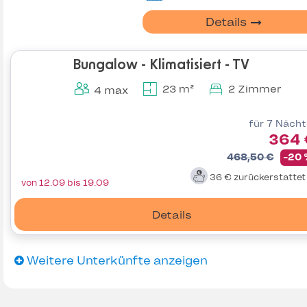
Details
Bungalow - Klimatisiert - TV
23 m²
2 Zimmer
4 max
für 7 Näch
364 
468,50 €
-20
36 €
zurückerstatte
von 12.09 bis 19.09
Details
Weitere Unterkünfte anzeigen