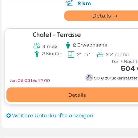
2 km
Details
Chalet - Terrasse
2 Erwachsene
4 max
2 kinder
21 m²
2 Zimmer
für 7 Näch
504 
50 €
zurückerstatte
von 05.09 bis 12.09
Details
Weitere Unterkünfte anzeigen