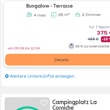
Bungalow - Terrasse
26 m²
2 Zimmer
4 max
für 7 Näch
375 
455 €
-15
38 €
zurückerstatte
von 05.09 bis 12.09
Details
Weitere Unterkünfte anzeigen
Campingplatz La
Corniche