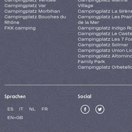
Campingplatz Vendée
Campingplatz Marina
Campingplatz Var
Village
Campingplatz Morbihan
Campingplatz La Sirèn
Campingplatz Bouches du
Campingplatz Les Prair
Rhône
de la Mer
FKK camping
Campingplatz Indigo R
Campingplatz Le Caste
Campingplatz Les 7 Fo
Campingplatz Solmar
Campingplatz Union Li
Campingplatz Altominc
Family Park
Campingplatz Orbetell
Sprachen
Social
ES
IT
NL
FR
EN-GB