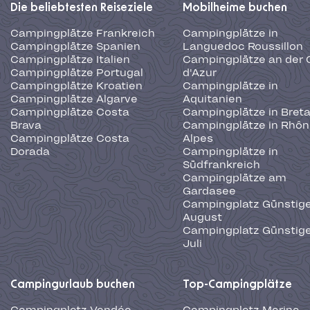
Die beliebtesten Reiseziele
Mobilheime buchen
Campingplätze Frankreich
Campingplätze in
Campingplätze Spanien
Languedoc Roussillon
Campingplätze Italien
Campingplätze an der 
Campingplätze Portugal
d'Azur
Campingplätze Kroatien
Campingplätze in
Campingplätze Algarve
Aquitanien
Campingplätze Costa
Campingplätze in Bret
Brava
Campingplätze in Rhôn
Campingplätze Costa
Alpes
Dorada
Campingplätze in
Südfrankreich
Campingplätze am
Gardasee
Campingplatz Günstige
August
Campingplatz Günstige
Juli
Campingurlaub buchen
Top-Campingplätze