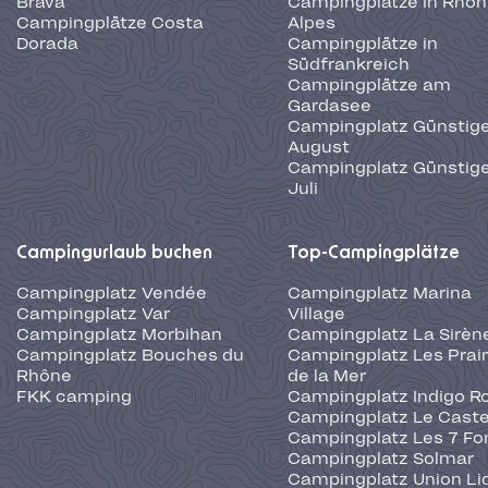
Brava
Campingplätze in Rhôn
Campingplätze Costa
Alpes
Dorada
Campingplätze in
Südfrankreich
Campingplätze am
Gardasee
Campingplatz Günstige
August
Campingplatz Günstige
Juli
Campingurlaub buchen
Top-Campingplätze
Campingplatz Vendée
Campingplatz Marina
Campingplatz Var
Village
Campingplatz Morbihan
Campingplatz La Sirèn
Campingplatz Bouches du
Campingplatz Les Prair
Rhône
de la Mer
FKK camping
Campingplatz Indigo R
Campingplatz Le Caste
Campingplatz Les 7 Fo
Campingplatz Solmar
Campingplatz Union Li