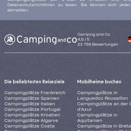
Datenschutzrichtlinien zu lesen. Sie können sich jeder
abmelden.
Camping and Co
4,5
/
5
23 756
Bewertungen
Die beliebtesten Reiseziele
Mobilheime buchen
Campingplätze Frankreich
Campingplätze in
Campingplätze Spanien
Languedoc Roussillon
Campingplätze Italien
Campingplätze an der 
Campingplätze Portugal
d'Azur
Campingplätze Kroatien
Campingplätze in
Campingplätze Algarve
Aquitanien
Campingplätze Costa
Campingplätze in Bret