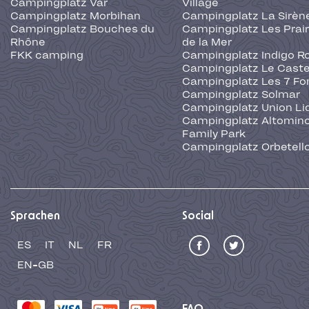
Campingplatz Var
Village
Campingplatz Morbihan
Campingplatz La Sirèn
Campingplatz Bouches du
Campingplatz Les Prair
Rhône
de la Mer
FKK camping
Campingplatz Indigo R
Campingplatz Le Caste
Campingplatz Les 7 Fo
Campingplatz Solmar
Campingplatz Union Li
Campingplatz Altominc
Family Park
Campingplatz Orbetell
Sprachen
Social
ES
IT
NL
FR
EN-GB