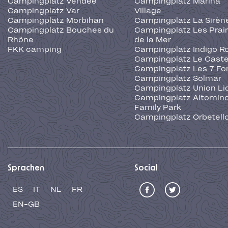
Campingplatz Vendée
Campingplatz Marina
Campingplatz Var
Village
Campingplatz Morbihan
Campingplatz La Sirèn
Campingplatz Bouches du
Campingplatz Les Prair
Rhône
de la Mer
FKK camping
Campingplatz Indigo R
Campingplatz Le Caste
Campingplatz Les 7 Fo
Campingplatz Solmar
Campingplatz Union Li
Campingplatz Altominc
Family Park
Campingplatz Orbetell
Sprachen
Social
ES
IT
NL
FR
EN-GB