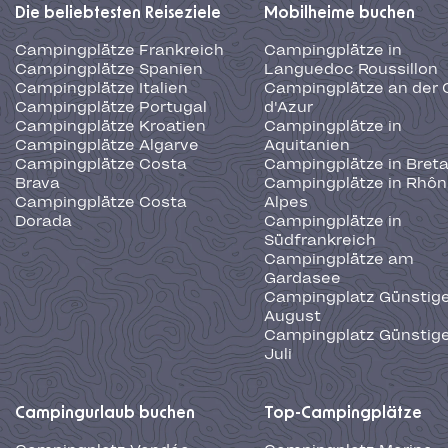
Die beliebtesten Reiseziele
Mobilheime buchen
Campingplätze Frankreich
Campingplätze in
Campingplätze Spanien
Languedoc Roussillon
Campingplätze Italien
Campingplätze an der 
Campingplätze Portugal
d'Azur
Campingplätze Kroatien
Campingplätze in
Campingplätze Algarve
Aquitanien
Campingplätze Costa
Campingplätze in Bret
Brava
Campingplätze in Rhôn
Campingplätze Costa
Alpes
Dorada
Campingplätze in
Südfrankreich
Campingplätze am
Gardasee
Campingplatz Günstige
August
Campingplatz Günstige
Juli
Campingurlaub buchen
Top-Campingplätze