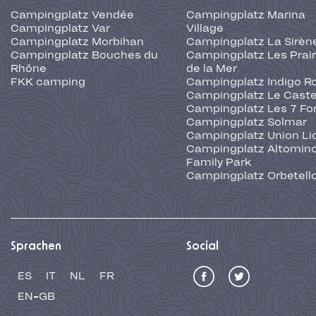
Campingplatz Vendée
Campingplatz Marina
Campingplatz Var
Village
Campingplatz Morbihan
Campingplatz La Sirèn
Campingplatz Bouches du
Campingplatz Les Prair
Rhône
de la Mer
FKK camping
Campingplatz Indigo R
Campingplatz Le Caste
Campingplatz Les 7 Fo
Campingplatz Solmar
Campingplatz Union Li
Campingplatz Altominc
Family Park
Campingplatz Orbetell
Sprachen
Social
ES
IT
NL
FR
EN-GB