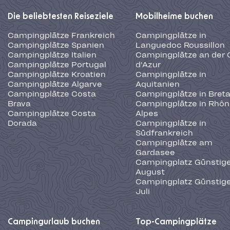
Die beliebtesten Reiseziele
Mobilheime buchen
Campingplätze Frankreich
Campingplätze in
Campingplätze Spanien
Languedoc Roussillon
Campingplätze Italien
Campingplätze an der 
Campingplätze Portugal
d'Azur
Campingplätze Kroatien
Campingplätze in
Campingplätze Algarve
Aquitanien
Campingplätze Costa
Campingplätze in Bret
Brava
Campingplätze in Rhôn
Campingplätze Costa
Alpes
Dorada
Campingplätze in
Südfrankreich
Campingplätze am
Gardasee
Campingplatz Günstige
August
Campingplatz Günstige
Juli
Campingurlaub buchen
Top-Campingplätze