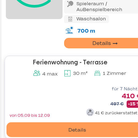
Spieleraum /
AuBenspielbereich
Waschsalon
700 m
Details
Ferienwohnung - Terrasse
30 m²
1 Zimmer
4 max
für 7 Näch
410 
497 €
-15
41 €
zurückerstatte
von 05.09 bis 12.09
Details