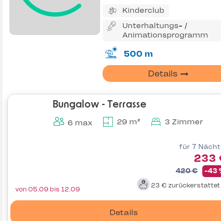
Kinderclub
Unterhaltungs- /
Animationsprogramm
500 m
Details
Bungalow - Terrasse
29 m²
3 Zimmer
6 max
für 7 Näch
233 
420 €
-43
23 €
zurückerstatte
von 05.09 bis 12.09
Details