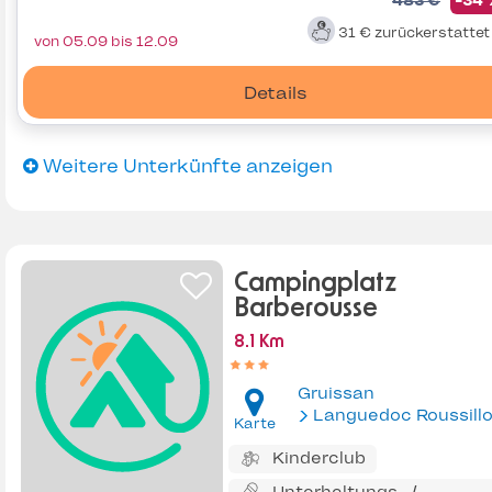
483 €
-34
31 €
zurückerstatte
von 05.09 bis 12.09
Details
Weitere Unterkünfte anzeigen
Campingplatz
Barberousse
8.1 Km
Gruissan
Languedoc Roussill
Karte
Kinderclub