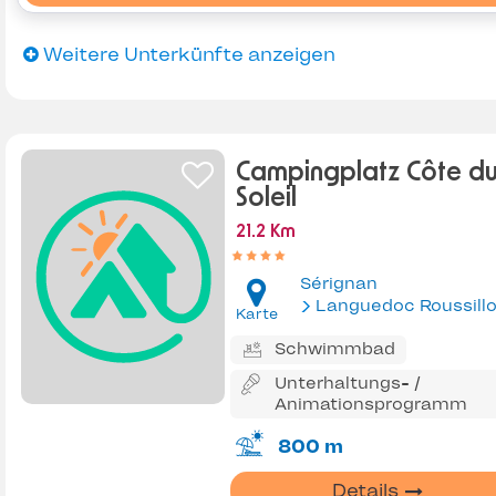
Weitere Unterkünfte anzeigen
Campingplatz Côte d
Soleil
21.2 Km
Sérignan
Languedoc Roussill
Karte
Schwimmbad
Unterhaltungs- /
Animationsprogramm
800 m
Details