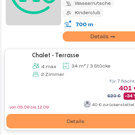
Wasserrutsche
Kinderclub
700 m
Details
Chalet - Terrasse
34 m² / 3 Stücke
4 max
2 Zimmer
für 7 Näch
401 
620 €
-34
40 €
zurückerstatte
von 05.09 bis 12.09
Details