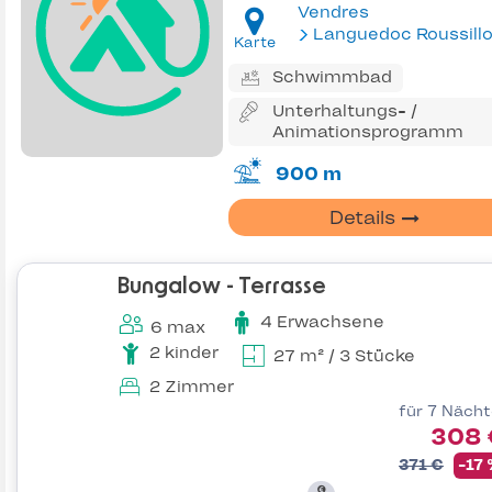
Vendres
Languedoc Roussill
Karte
Schwimmbad
Unterhaltungs- /
Animationsprogramm
900 m
Details
Bungalow - Terrasse
4 Erwachsene
6 max
2 kinder
27 m² / 3 Stücke
2 Zimmer
für 7 Näch
308 
371 €
-17