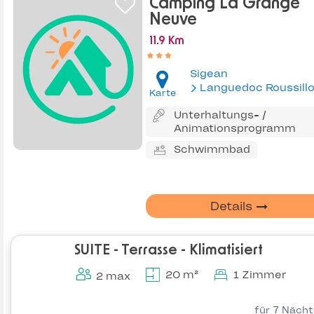
Camping La Grange
Neuve
11.9 Km
Sigean
Languedoc Roussill
Karte
Unterhaltungs- /
Animationsprogramm
Schwimmbad
Details
SUITE - Terrasse - Klimatisiert
20 m²
1 Zimmer
2 max
für 7 Näch