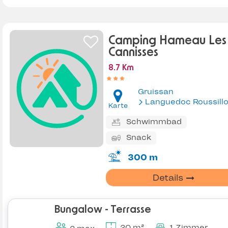
Camping Hameau Les
Cannisses
8.7 Km
Gruissan
Languedoc Roussill
Karte
Schwimmbad
Snack
300 m
Details
Bungalow - Terrasse
20 m²
1 Zimmer