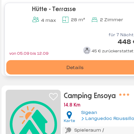
Hütte - Terrasse
28 m²
2 Zimmer
4 max
für 7 Näch
448 
45 €
zurückerstatte
von 05.09 bis 12.09
Details
Camping Ensoya
14.8 Km
Sigean
Languedoc Roussill
Karte
Spieleraum /