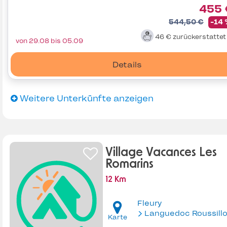
455 
544,50 €
-14
46 €
zurückerstatte
von 29.08 bis 05.09
Details
Weitere Unterkünfte anzeigen
Village Vacances Les
Romarins
12 Km
Fleury
Languedoc Roussill
Karte