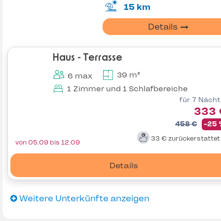
15 km
Details
Haus - Terrasse
39 m²
6 max
1 Zimmer und 1 Schlafbereiche
für 7 Näch
333 
458 €
-25
33 €
zurückerstatte
von 05.09 bis 12.09
Details
Weitere Unterkünfte anzeigen