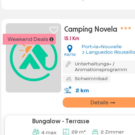
Camping Novela
Weekend Deals
15.1 Km
Port-la-Nouvelle
Languedoc Roussill
Karte
Unterhaltungs- /
Animationsprogramm
Schwimmbad
2 km
Details
Bungalow - Terrasse
29 m²
2 Zimmer
4 max