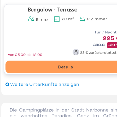
Bungalow - Terrasse
20 m²
2 Zimmer
5 max
für 7 Näch
225 
380 €
-39
23 €
zurückerstatte
von 05.09 bis 12.09
Details
Weitere Unterkünfte anzeigen
Die Campingplätze in der Stadt Narbonne si
ein wahrhaftes Paradies. Ganz im Grün