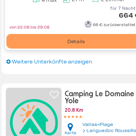
4 max
für 7 Näch
664 
66 €
zurückerstatte
von 22.08 bis 29.08
Details
Weitere Unterkünfte anzeigen
Camping Le Domaine
Yole
20.8 Km
Valras-Plage
Languedoc Roussill
Karte