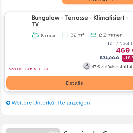
Bungalow - Terrasse - Klimatisiert -
TV
32 m²
2 Zimmer
6 max
für 7 Näch
469 
571,20 €
-18
47 €
zurückerstatte
von 05.09 bis 12.09
Details
Weitere Unterkünfte anzeigen