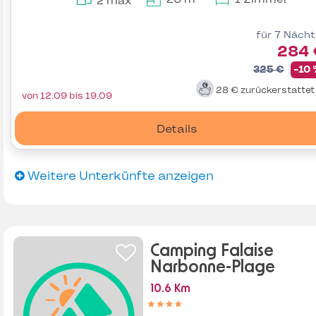
2 max
für 7 Näch
284 
325 €
-10
28 €
zurückerstatte
von 12.09 bis 19.09
Details
Weitere Unterkünfte anzeigen
Camping Falaise
Narbonne-Plage
10.6 Km