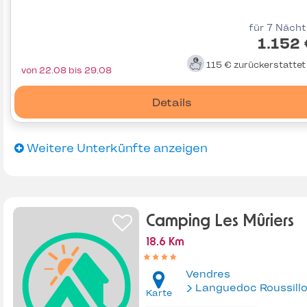
für 7 Näch
1.152
115 €
zurückerstatte
von 22.08 bis 29.08
Details
Weitere Unterkünfte anzeigen
Camping Les Mûriers
18.6 Km
Vendres
Languedoc Roussill
Karte