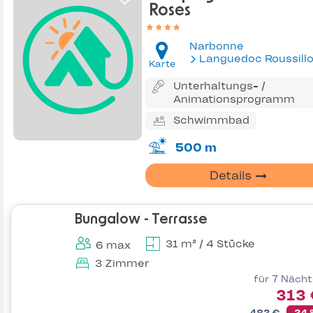
Roses
Narbonne
Languedoc Roussill
Karte
Unterhaltungs- /
Animationsprogramm
Schwimmbad
500 m
Details
Bungalow - Terrasse
31 m² / 4 Stücke
6 max
3 Zimmer
für 7 Näch
313 