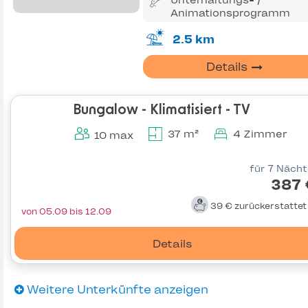
Unterhaltungs- /
Animationsprogramm
2.5 km
Details
Bungalow - Klimatisiert - TV
37 m²
4 Zimmer
10 max
für 7 Näch
387 
39 €
zurückerstatte
von 05.09 bis 12.09
Details
Weitere Unterkünfte anzeigen