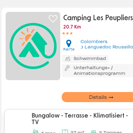
Camping Les Peupliers
20.7 Km
Colombiers
Languedoc Roussill
Karte
Schwimmbad
Unterhaltungs- /
Animationsprogramm
Details
Bungalow - Terrasse - Klimatisiert -
TV
27 m²
2 Zimmer