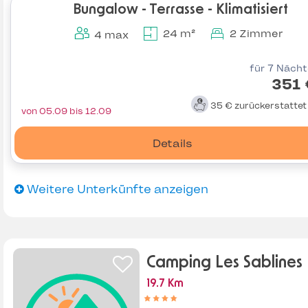
Bungalow - Terrasse - Klimatisiert
24 m²
2 Zimmer
4 max
für 7 Näch
351 
35 €
zurückerstatte
von 05.09 bis 12.09
Details
Weitere Unterkünfte anzeigen
Camping Les Sablines
19.7 Km