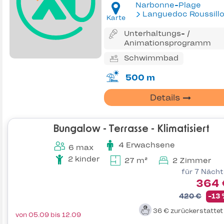
Narbonne-Plage
Languedoc Roussill
Karte
Unterhaltungs- /
Animationsprogramm
Schwimmbad
500 m
Details
Bungalow - Terrasse - Klimatisiert
4 Erwachsene
6 max
2 kinder
27 m²
2 Zimmer
für 7 Näch
364 
420 €
-13
36 €
zurückerstatte
von 05.09 bis 12.09