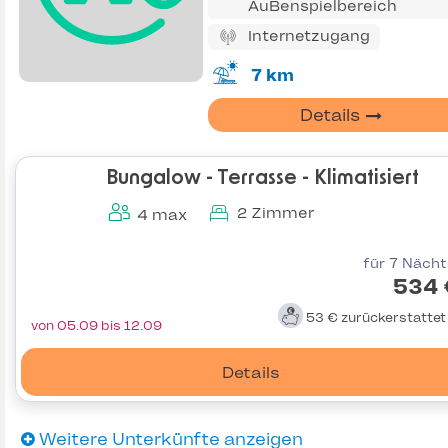
AuBenspielbereich
Internetzugang
7 km
Details
Bungalow - Terrasse - Klimatisiert
2 Zimmer
4 max
für 7 Näch
534 
53 €
zurückerstatte
von 05.09 bis 12.09
Details
Weitere Unterkünfte anzeigen