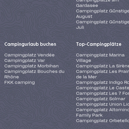
Campingplätze am
Gardasee
Campingplatz Günstige
August
Campingplatz Günstige
Juli
Campingurlaub buchen
Top-Campingplätze
Campingplatz Vendée
Campingplatz Marina
Campingplatz Var
Village
Campingplatz Morbihan
Campingplatz La Sirèn
Campingplatz Bouches du
Campingplatz Les Prair
Rhône
de la Mer
FKK camping
Campingplatz Indigo R
Campingplatz Le Caste
Campingplatz Les 7 Fo
Campingplatz Solmar
Campingplatz Union Li
Campingplatz Altominc
Family Park
Campingplatz Orbetell