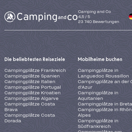
Camping and Co
4,5
/
5
23 740
Bewertungen
Die beliebtesten Reiseziele
Mobilheime buchen
Campingplätze Frankreich
Campingplätze in
Campingplätze Spanien
Languedoc Roussillon
Campingplätze Italien
Campingplätze an der 
Campingplätze Portugal
d'Azur
Campingplätze Kroatien
Campingplätze in
Campingplätze Algarve
Aquitanien
Campingplätze Costa
Campingplätze in Bret
Brava
Campingplätze in Rhôn
Campingplätze Costa
Alpes
Dorada
Campingplätze in
Südfrankreich