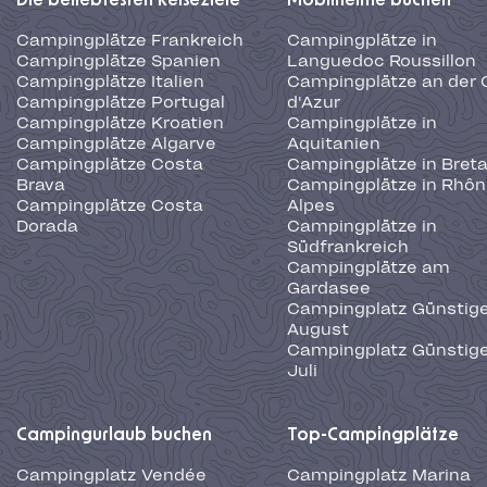
Die beliebtesten Reiseziele
Mobilheime buchen
Campingplätze Frankreich
Campingplätze in
Campingplätze Spanien
Languedoc Roussillon
Campingplätze Italien
Campingplätze an der 
Campingplätze Portugal
d'Azur
Campingplätze Kroatien
Campingplätze in
Campingplätze Algarve
Aquitanien
Campingplätze Costa
Campingplätze in Bret
Brava
Campingplätze in Rhôn
Campingplätze Costa
Alpes
Dorada
Campingplätze in
Südfrankreich
Campingplätze am
Gardasee
Campingplatz Günstige
August
Campingplatz Günstige
Juli
Campingurlaub buchen
Top-Campingplätze
Campingplatz Vendée
Campingplatz Marina