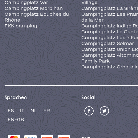
Campingplatz Var
Village
Campingplatz Morbihan
Campingplatz La Sirèn
Campingplatz Bouches du
Campingplatz Les Prair
Rhône
de la Mer
FKK camping
Campingplatz Indigo R
Campingplatz Le Caste
Campingplatz Les 7 Fo
Campingplatz Solmar
Campingplatz Union Li
Campingplatz Altominc
Family Park
Campingplatz Orbetell
Sprachen
Social
ES
IT
NL
FR
EN-GB