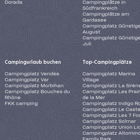
Dorada
Campingplätze in
Südfrankreich
Campingplätze am
Gardasee
Campingplatz Günstige
August
Campingplatz Günstige
Juli
Campingurlaub buchen
Top-Campingplätze
Campingplatz Vendée
Campingplatz Marina
Campingplatz Var
Village
Campingplatz Morbihan
Campingplatz La Sirèn
Campingplatz Bouches du
Campingplatz Les Prair
Rhône
de la Mer
FKK camping
Campingplatz Indigo R
Campingplatz Le Caste
Campingplatz Les 7 Fo
Campingplatz Solmar
Campingplatz Union Li
Campingplatz Altominc
Family Park