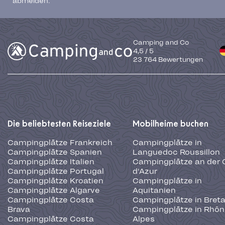
abmelden.
Camping and Co
4,5
/
5
23 764
Bewertungen
Die beliebtesten Reiseziele
Mobilheime buchen
Campingplätze Frankreich
Campingplätze in
Campingplätze Spanien
Languedoc Roussillon
Campingplätze Italien
Campingplätze an der 
Campingplätze Portugal
d'Azur
Campingplätze Kroatien
Campingplätze in
Campingplätze Algarve
Aquitanien
Campingplätze Costa
Campingplätze in Bret
Brava
Campingplätze in Rhôn
Campingplätze Costa
Alpes