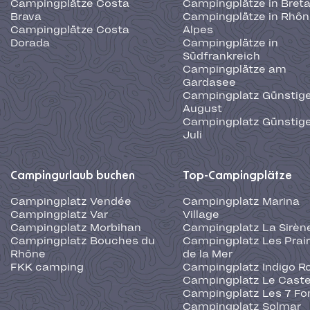
Campingplätze Costa
Campingplätze in Bret
Brava
Campingplätze in Rhôn
Campingplätze Costa
Alpes
Dorada
Campingplätze in
Südfrankreich
Campingplätze am
Gardasee
Campingplatz Günstige
August
Campingplatz Günstige
Juli
Campingurlaub buchen
Top-Campingplätze
Campingplatz Vendée
Campingplatz Marina
Campingplatz Var
Village
Campingplatz Morbihan
Campingplatz La Sirèn
Campingplatz Bouches du
Campingplatz Les Prair
Rhône
de la Mer
FKK camping
Campingplatz Indigo R
Campingplatz Le Caste
Campingplatz Les 7 Fo
Campingplatz Solmar