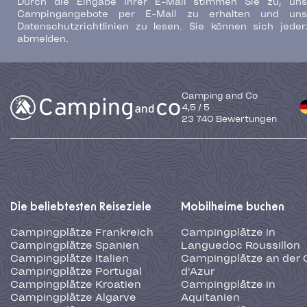
Durch die Eingabe Ihrer E-Mail stimmen Sie zu, uns
Campingangebote per E-Mail zu erhalten und uns
Datenschutzrichtlinien zu lesen. Sie können sich jeder
abmelden.
Camping and Co
4,5
/
5
23 740
Bewertungen
Die beliebtesten Reiseziele
Mobilheime buchen
Campingplätze Frankreich
Campingplätze in
Campingplätze Spanien
Languedoc Roussillon
Campingplätze Italien
Campingplätze an der 
Campingplätze Portugal
d'Azur
Campingplätze Kroatien
Campingplätze in
Campingplätze Algarve
Aquitanien