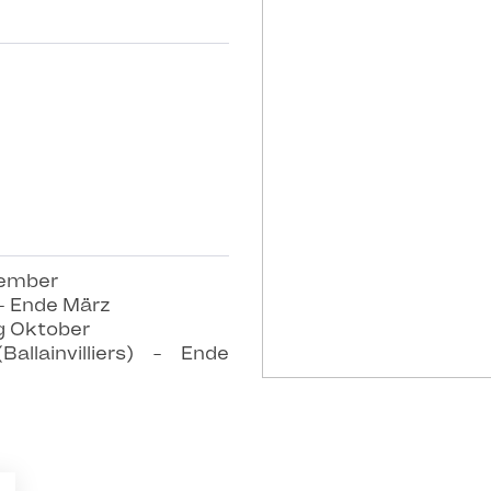
tember
 - Ende März
g Oktober
allainvilliers) - Ende