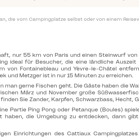
 an, die vom Campingplatze selbst oder von einem Reisev
chaft, nur 55 km von Paris und einen Steinwurf v
ng ideal für Besucher, die eine ländliche Auszeit
von Fontainebleau und Yèvre-le-Châtel entfernt
ek und Metzger ist in nur 15 Minuten zu erreichen.
enn man gerne Fischen geht. Die Gäste haben die Wa
 zwischen März und November große Süßwasserfis
finden Sie Zander, Karpfen, Schwarzbass, Hecht, G
e Partie Ping Pong oder Petanque (Boules) spiele
t haben, die Umgebung zu entdecken, dann gibt
igen Einrichtungen des Cattiaux Campingplatze