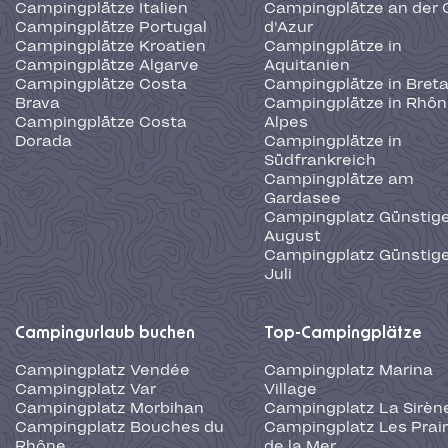
Campingplätze Italien
Campingplätze an der 
Campingplätze Portugal
d'Azur
Campingplätze Kroatien
Campingplätze in
Campingplätze Algarve
Aquitanien
Campingplätze Costa
Campingplätze in Bret
Brava
Campingplätze in Rhôn
Campingplätze Costa
Alpes
Dorada
Campingplätze in
Südfrankreich
Campingplätze am
Gardasee
Campingplatz Günstige
August
Campingplatz Günstige
Juli
Campingurlaub buchen
Top-Campingplätze
Campingplatz Vendée
Campingplatz Marina
Campingplatz Var
Village
Campingplatz Morbihan
Campingplatz La Sirèn
Campingplatz Bouches du
Campingplatz Les Prair
Rhône
de la Mer