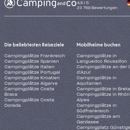
4,5
/
5
23 769
Bewertungen
Die beliebtesten Reiseziele
Mobilheime buchen
Campingplätze Frankreich
Campingplätze in
Campingplätze Spanien
Languedoc Roussillon
Campingplätze Italien
Campingplätze an der 
Campingplätze Portugal
d'Azur
Campingplätze Kroatien
Campingplätze in
Campingplätze Algarve
Aquitanien
Campingplätze Costa
Campingplätze in Bret
Brava
Campingplätze in Rhôn
Campingplätze Costa
Alpes
Dorada
Campingplätze in
Südfrankreich
Campingplätze am
Gardasee
Campingplatz Günstige