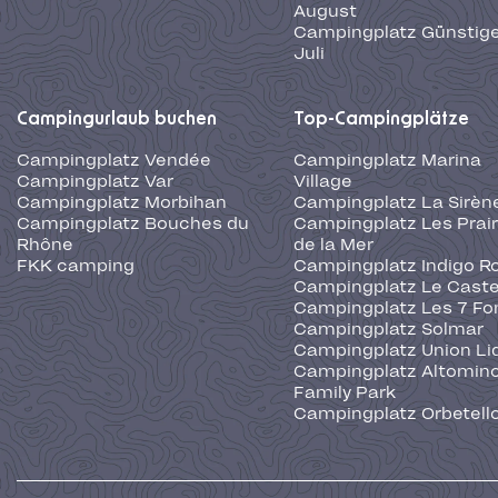
August
Campingplatz Günstige
Juli
Campingurlaub buchen
Top-Campingplätze
Campingplatz Vendée
Campingplatz Marina
Campingplatz Var
Village
Campingplatz Morbihan
Campingplatz La Sirèn
Campingplatz Bouches du
Campingplatz Les Prair
Rhône
de la Mer
FKK camping
Campingplatz Indigo R
Campingplatz Le Caste
Campingplatz Les 7 Fo
Campingplatz Solmar
Campingplatz Union Li
Campingplatz Altominc
Family Park
Campingplatz Orbetell