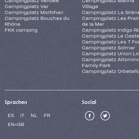
Campingplatz Vendée
Campingplatz Marina
Campingplatz Var
Village
Campingplatz Morbihan
Campingplatz La Sirèn
Campingplatz Bouches du
Campingplatz Les Prair
Rhône
de la Mer
FKK camping
Campingplatz Indigo R
Campingplatz Le Caste
Campingplatz Les 7 Fo
Campingplatz Solmar
Campingplatz Union Li
Campingplatz Altominc
Family Park
Campingplatz Orbetell
Sprachen
Social
ES
IT
NL
FR
EN-GB