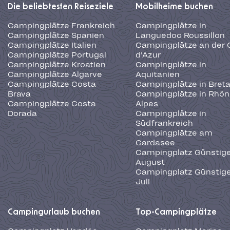
Die beliebtesten Reiseziele
Mobilheime buchen
Campingplätze Frankreich
Campingplätze in
Campingplätze Spanien
Languedoc Roussillon
Campingplätze Italien
Campingplätze an der 
Campingplätze Portugal
d'Azur
Campingplätze Kroatien
Campingplätze in
Campingplätze Algarve
Aquitanien
Campingplätze Costa
Campingplätze in Bret
Brava
Campingplätze in Rhôn
Campingplätze Costa
Alpes
Dorada
Campingplätze in
Südfrankreich
Campingplätze am
Gardasee
Campingplatz Günstige
August
Campingplatz Günstige
Juli
Campingurlaub buchen
Top-Campingplätze