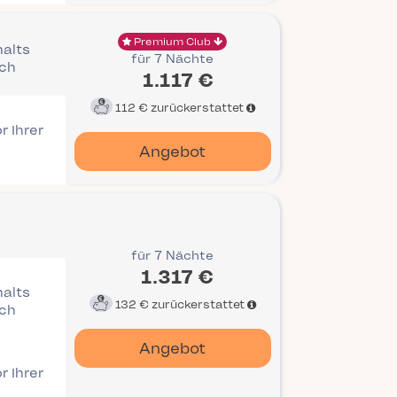
Premium Club
halts
für 7 Nächte
ich
1.117 €
112 €
zurückerstattet
r Ihrer
Angebot
für 7 Nächte
1.317 €
halts
132 €
zurückerstattet
ich
Angebot
r Ihrer