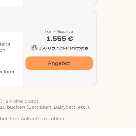
für 7 Nächte
1.555 €
halts
156 €
zurückerstattet
ich
Angebot
r Ihrer
r ein Stellplatz)
zu buchen (Bettlaken, Babybett, etc.).
bei Ihrer Ankunft zu zahlen