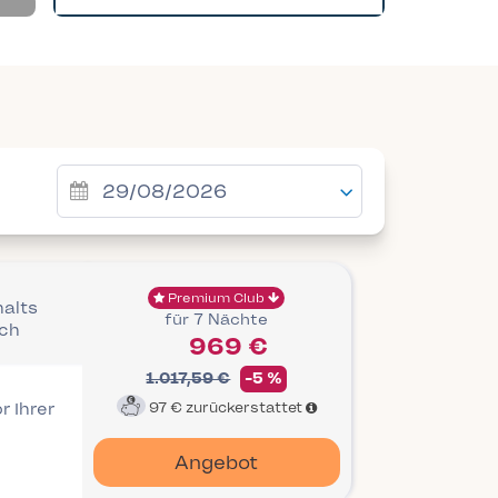
Premium Club
halts
für 7 Nächte
ich
969 €
1.017,59 €
-5 %
r Ihrer
97 €
zurückerstattet
Angebot