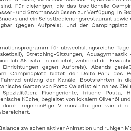
sind. Für diejenigen, die das traditionelle Camp
Wasser- und Stromanschlüssen zur Verfügung. In Bez
s, Snacks und ein Selbstbedienungsrestaurant sowie
ügbar (gegen Aufpreis), und der Campingplatz b
imationsprogramm für abwechslungsreiche Tage
 Basketball), Stretching-Sitzungen, Aquagymnasti
orclub Aktivitäten anbietet, während die Erwach
ge Einrichtungen gegen Aufpreis). Abends gen
dem Campingplatz bietet der Delta-Park des Po
ahrrad entlang der Kanäle, Bootsfahrten in d
anische Garten von Porto Caleri ist ein nahes Zie
Spezialitäten: Fischgerichte, frische Pasta, Ho
ienische Küche, begleitet von lokalem Olivenöl un
, durch regelmäßige Veranstaltungen wie den
bereichert.
Balance zwischen aktiver Animation und ruhigen Mo