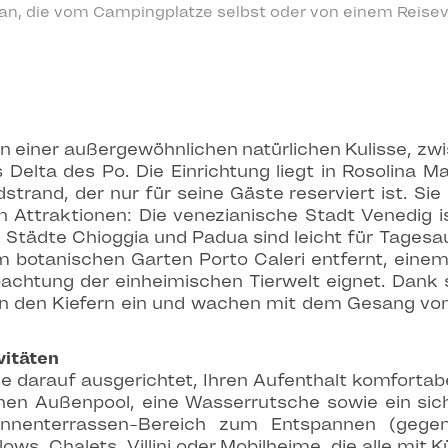
 an, die vom Campingplatze selbst oder von einem Reisev
in einer außergewöhnlichen natürlichen Kulisse, zw
Delta des Po. Die Einrichtung liegt in Rosolina Ma
trand, der nur für seine Gäste reserviert ist. Sie
en Attraktionen: Die venezianische Stadt Venedig 
 Städte Chioggia und Padua sind leicht für Tagesa
m botanischen Garten Porto Caleri entfernt, eine
achtung der einheimischen Tierwelt eignet. Dank
in den Kiefern ein und wachen mit dem Gesang von
vitäten
e darauf ausgerichtet, Ihren Aufenthalt komfortab
einen Außenpool, eine Wasserrutsche sowie ein sic
nnenterrassen-Bereich zum Entspannen (gegen 
ws, Chalets, Villini oder Mobilheime, die alle mit 