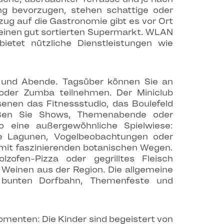
ing bevorzugen, stehen schattige oder
ug auf die Gastronomie gibt es vor Ort
 einen gut sortierten Supermarkt. WLAN
ietet nützliche Dienstleistungen wie
 und Abende. Tagsüber können Sie an
k oder Zumba teilnehmen. Der Miniclub
senen das Fitnessstudio, das Boulefeld
ießen Sie Shows, Themenabende oder
 eine außergewöhnliche Spielwiese:
ie Lagunen, Vogelbeobachtungen oder
l mit faszinierenden botanischen Wegen.
lzofen-Pizza oder gegrilltes Fleisch
d Weinen aus der Region. Die allgemeine
 bunten Dorfbahn, Themenfeste und
menten: Die Kinder sind begeistert von