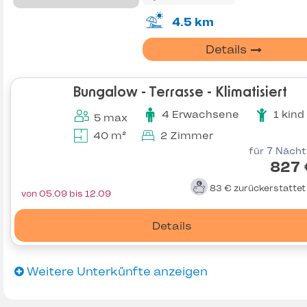
4.5 km
Details
Bungalow - Terrasse - Klimatisiert
4 Erwachsene
1 kind
5 max
40 m²
2 Zimmer
für 7 Näch
827 
83 €
zurückerstatte
von 05.09 bis 12.09
Details
Weitere Unterkünfte anzeigen