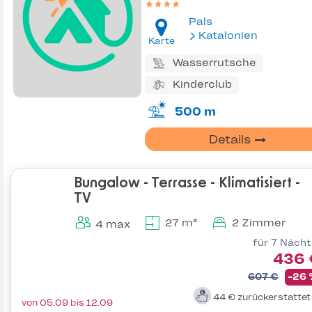
Pals
Katalonien
Karte
Wasserrutsche
Kinderclub
500 m
Details
Bungalow - Terrasse - Klimatisiert -
TV
27 m²
2 Zimmer
4 max
für 7 Näch
436 
607 €
-26
44 €
zurückerstatte
von 05.09 bis 12.09