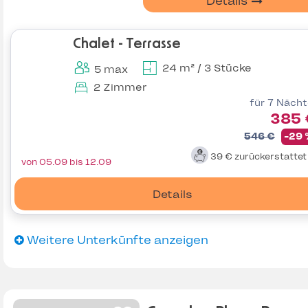
Details
Chalet - Terrasse
24 m² / 3 Stücke
5 max
2 Zimmer
für 7 Näch
385 
546 €
-29
39 €
zurückerstatte
von 05.09 bis 12.09
Details
Weitere Unterkünfte anzeigen