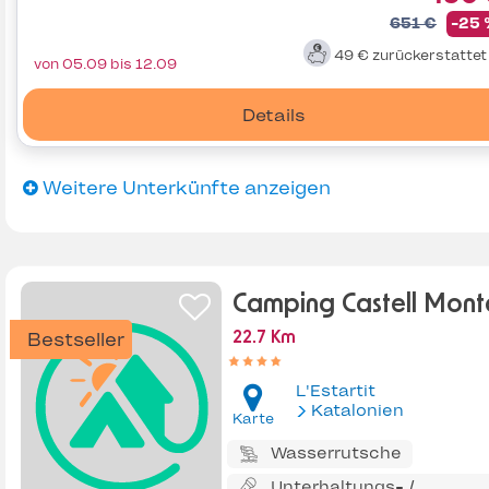
651 €
-25
49 €
zurückerstatte
von 05.09 bis 12.09
Details
Weitere Unterkünfte anzeigen
Camping Castell Mont
Bestseller
22.7 Km
L'Estartit
Katalonien
Karte
Wasserrutsche
Unterhaltungs- /