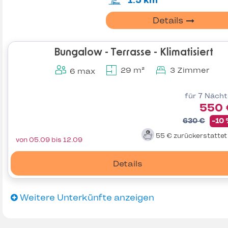
1.5 km
Details
Bungalow - Terrasse - Klimatisiert
29 m²
3 Zimmer
6 max
für 7 Näch
550 
630 €
-10
55 €
zurückerstatte
von 05.09 bis 12.09
Details
Weitere Unterkünfte anzeigen