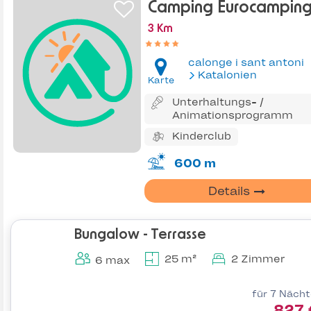
Camping Eurocampin
3 Km
calonge i sant antoni
Katalonien
Karte
Unterhaltungs- /
Animationsprogramm
Kinderclub
600 m
Details
Bungalow - Terrasse
25 m²
2 Zimmer
6 max
für 7 Näch
827 