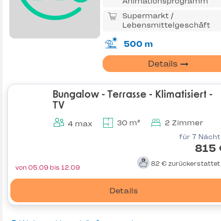
Animationsprogramm
Supermarkt /
Lebensmittelgeschäft
500 m
Details
Bungalow - Terrasse - Klimatisiert -
TV
30 m²
2 Zimmer
4 max
für 7 Näch
815 
82 €
zurückerstatte
von 05.09 bis 12.09
Details