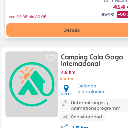
für 7 Näch
414 
854 €
-50
von 22.05 bis 29.05
Details
Camping Cala Gogo
Internacional
4.8 Km
Calonge
Katalonien
Karte
Unterhaltungs- /
Animationsprogramm
Schwimmbad