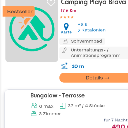
Camping Playa Brava
Bestseller
17.6 Km
Pals
Katalonien
Karte
Schwimmbad
Unterhaltungs- /
Animationsprogramm
10 m
Details
Bungalow - Terrasse
32 m² / 4 Stücke
6 max
3 Zimmer
für 7 Näch
490 