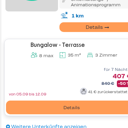
Animationsprogramm
1 km
Details
Bungalow - Terrasse
35 m²
3 Zimmer
8 max
für 7 Näch
407 
840 €
-50
41 €
zurückerstatte
von 05.09 bis 12.09
Details
Weitere Unterkünfte anzeigen