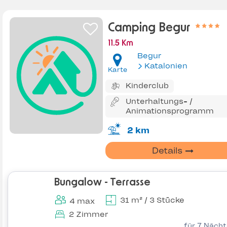
Camping Begur
11.5 Km
Begur
Katalonien
Karte
Kinderclub
Unterhaltungs- /
Animationsprogramm
2 km
Details
Bungalow - Terrasse
31 m² / 3 Stücke
4 max
2 Zimmer
für 7 Näch