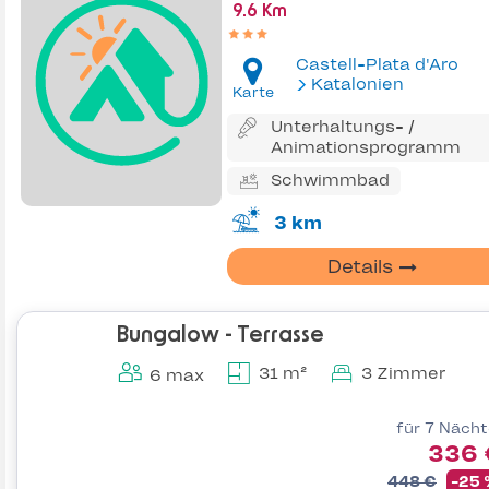
9.6 Km
Castell-Plata d'Aro
Katalonien
Karte
Unterhaltungs- /
Animationsprogramm
Schwimmbad
3 km
Details
Bungalow - Terrasse
31 m²
3 Zimmer
6 max
für 7 Näch
336 
448 €
-25