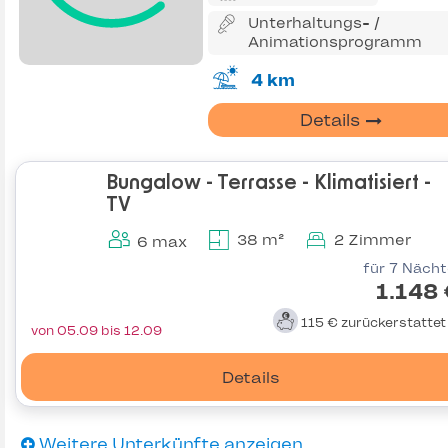
Unterhaltungs- /
Animationsprogramm
4 km
Details
Bungalow - Terrasse - Klimatisiert -
TV
38 m²
2 Zimmer
6 max
für 7 Näch
1.148
115 €
zurückerstatte
von 05.09 bis 12.09
Details
Weitere Unterkünfte anzeigen