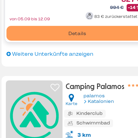
994 €
-14
83 €
zurückerstatte
von 05.09 bis 12.09
Details
Weitere Unterkünfte anzeigen
Camping Palamos
palamos
Katalonien
Karte
Kinderclub
Schwimmbad
3 km