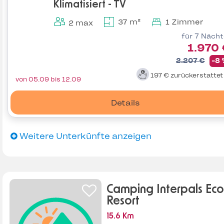
Klimatisiert - TV
37 m²
1 Zimmer
2 max
für 7 Näch
1.970
2.207 €
-8
197 €
zurückerstatte
von 05.09 bis 12.09
Details
Weitere Unterkünfte anzeigen
Camping Interpals Eco
Resort
15.6 Km