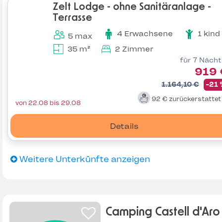
Zelt Lodge - ohne Sanitäranlage -
Terrasse
4 Erwachsene
1 kind
5 max
35 m²
2 Zimmer
für 7 Näch
919 
1.164,10 €
-21
92 €
zurückerstatte
von 22.08 bis 29.08
Details
Weitere Unterkünfte anzeigen
Camping Castell d'Aro