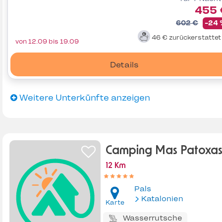
455 
602 €
-24
46 €
zurückerstatte
von 12.09 bis 19.09
Details
Weitere Unterkünfte anzeigen
Camping Mas Patoxa
12 Km
Pals
Katalonien
Karte
Wasserrutsche