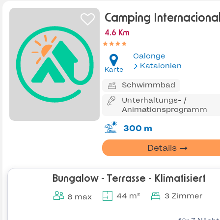
Camping Internaciona
4.6 Km
Calonge
Katalonien
Karte
Schwimmbad
Unterhaltungs- /
Animationsprogramm
300 m
Details
Bungalow - Terrasse - Klimatisiert
44 m²
3 Zimmer
6 max