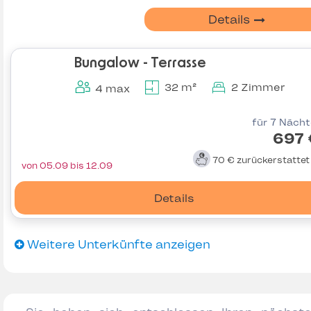
Details
Bungalow - Terrasse
32 m²
2 Zimmer
4 max
für 7 Näch
697 
70 €
zurückerstatte
von 05.09 bis 12.09
Details
Weitere Unterkünfte anzeigen