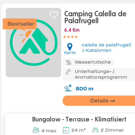
Camping Calella de
Palafrugell
Bestseller
6.4 Km
calella de palafrugell
Katalonien
Karte
Wasserrutsche
Unterhaltungs- /
Animationsprogramm
800 m
Details
Bungalow - Terrasse - Klimatisiert
24 m²
2 Zimmer
4 max