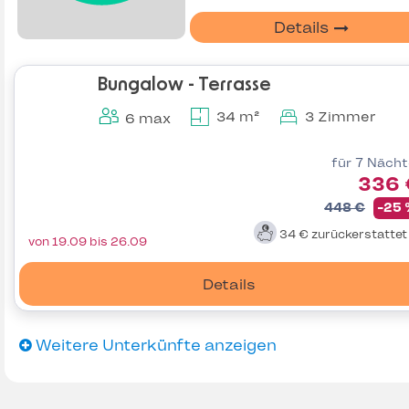
Details
Bungalow - Terrasse
34 m²
3 Zimmer
6 max
für 7 Näch
336 
448 €
-25
34 €
zurückerstatte
von 19.09 bis 26.09
Details
Weitere Unterkünfte anzeigen