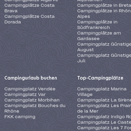
Campingplätze Costa
Campingplätze in Bret
Brava
Campingplätze in Rhôn
Campingplätze Costa
Alpes
Dorada
Campingplätze in
Südfrankreich
Campingplätze am
Gardasee
Campingplatz Günstige
August
Campingplatz Günstige
Juli
Campingurlaub buchen
Top-Campingplätze
Campingplatz Vendée
Campingplatz Marina
Campingplatz Var
Village
Campingplatz Morbihan
Campingplatz La Sirèn
Campingplatz Bouches du
Campingplatz Les Prair
Rhône
de la Mer
FKK camping
Campingplatz Indigo R
Campingplatz Le Caste
Campingplatz Les 7 Fo