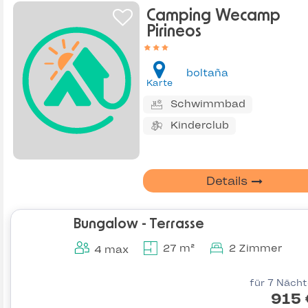
Camping Wecamp
Pirineos
boltaña
Karte
Schwimmbad
Kinderclub
Details
Bungalow - Terrasse
27 m²
2 Zimmer
4 max
für 7 Näch
915 