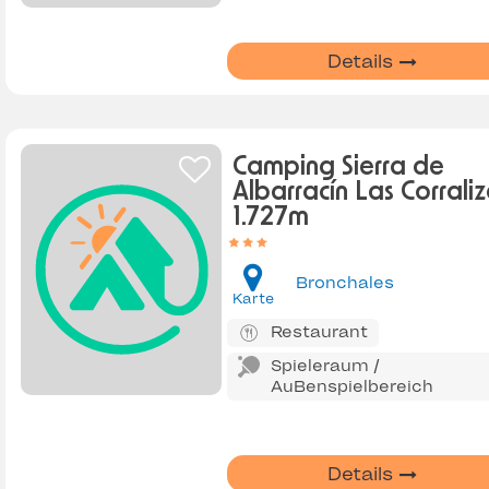
Details
Camping Sierra de
Albarracín Las Corrali
1.727m
Bronchales
Karte
Restaurant
Spieleraum /
AuBenspielbereich
Details