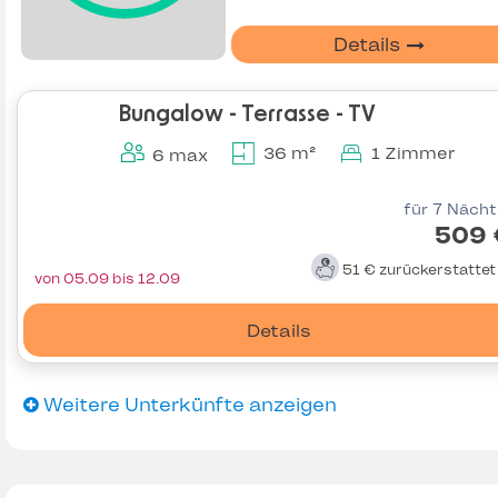
Details
Bungalow - Terrasse - TV
36 m²
1 Zimmer
6 max
für 7 Näch
509 
51 €
zurückerstatte
von 05.09 bis 12.09
Details
Weitere Unterkünfte anzeigen