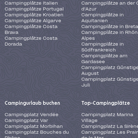
Campingplätze Italien
Campingplätze an der 
Campingplätze Portugal
d'Azur
Campingplätze Kroatien
Campingplätze in
Campingplätze Algarve
Aquitanien
Campingplätze Costa
Campingplätze in Bret
Brava
Campingplätze in Rhôn
Campingplätze Costa
Alpes
Dorada
Campingplätze in
Südfrankreich
Campingplätze am
Gardasee
Campingplatz Günstige
August
Campingplatz Günstige
Juli
Campingurlaub buchen
Top-Campingplätze
Campingplatz Vendée
Campingplatz Marina
Campingplatz Var
Village
Campingplatz Morbihan
Campingplatz La Sirèn
Campingplatz Bouches du
Campingplatz Les Prair