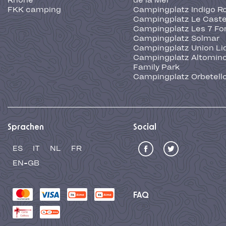
Rhône
de la Mer
FKK camping
Campingplatz Indigo R
Campingplatz Le Caste
Campingplatz Les 7 Fo
Campingplatz Solmar
Campingplatz Union Li
Campingplatz Altominc
Family Park
Campingplatz Orbetell
Sprachen
Social
ES
IT
NL
FR
EN-GB
FAQ