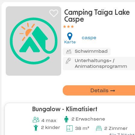
Camping Taïga Lake
Caspe
caspe
Karte
Schwimmbad
Unterhaltungs- /
Animationsprogramm
Details
Bungalow - Klimatisiert
2 Erwachsene
4 max
2 kinder
38 m²
2 Zimmer