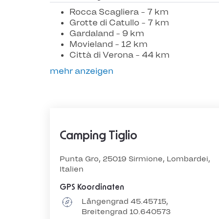
Rocca Scagliera - 7 km
Grotte di Catullo - 7 km
Gardaland - 9 km
Movieland - 12 km
Città di Verona - 44 km
mehr anzeigen
Camping Tiglio
Punta Gro, 25019 Sirmione, Lombardei,
Italien
GPS Koordinaten
Längengrad 45.45715,
Breitengrad 10.640573