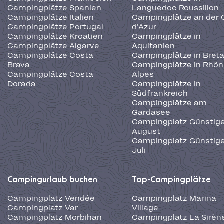
Campingplätze Spanien
Languedoc Roussillon
Campingplätze Italien
Campingplätze an der 
Campingplätze Portugal
d'Azur
Campingplätze Kroatien
Campingplätze in
Campingplätze Algarve
Aquitanien
Campingplätze Costa
Campingplätze in Bret
Brava
Campingplätze in Rhôn
Campingplätze Costa
Alpes
Dorada
Campingplätze in
Südfrankreich
Campingplätze am
Gardasee
Campingplatz Günstige
August
Campingplatz Günstige
Juli
Campingurlaub buchen
Top-Campingplätze
Campingplatz Vendée
Campingplatz Marina
Campingplatz Var
Village
Campingplatz Morbihan
Campingplatz La Sirèn