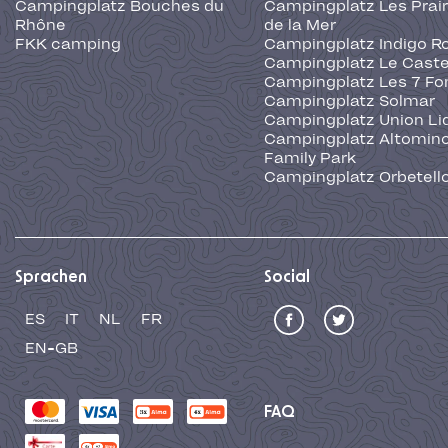
Campingplatz Bouches du
Campingplatz Les Prair
Rhône
de la Mer
FKK camping
Campingplatz Indigo R
Campingplatz Le Caste
Campingplatz Les 7 Fo
Campingplatz Solmar
Campingplatz Union Li
Campingplatz Altominc
Family Park
Campingplatz Orbetell
Sprachen
Social
ES
IT
NL
FR
EN-GB
FAQ