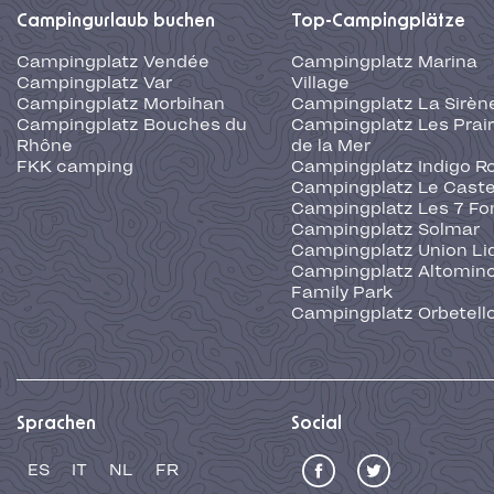
Campingurlaub buchen
Top-Campingplätze
Campingplatz Vendée
Campingplatz Marina
Campingplatz Var
Village
Campingplatz Morbihan
Campingplatz La Sirèn
Campingplatz Bouches du
Campingplatz Les Prair
Rhône
de la Mer
FKK camping
Campingplatz Indigo R
Campingplatz Le Caste
Campingplatz Les 7 Fo
Campingplatz Solmar
Campingplatz Union Li
Campingplatz Altominc
Family Park
Campingplatz Orbetell
Sprachen
Social
ES
IT
NL
FR