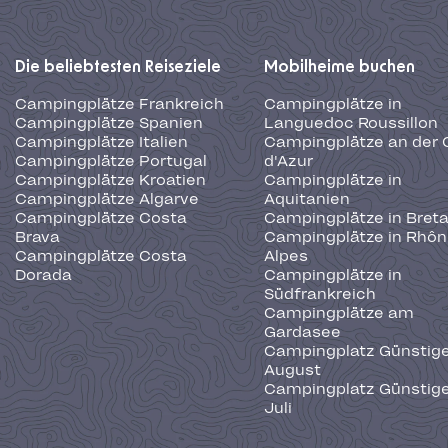
Die beliebtesten Reiseziele
Mobilheime buchen
Campingplätze Frankreich
Campingplätze in
Campingplätze Spanien
Languedoc Roussillon
Campingplätze Italien
Campingplätze an der 
Campingplätze Portugal
d'Azur
Campingplätze Kroatien
Campingplätze in
Campingplätze Algarve
Aquitanien
Campingplätze Costa
Campingplätze in Bret
Brava
Campingplätze in Rhôn
Campingplätze Costa
Alpes
Dorada
Campingplätze in
Südfrankreich
Campingplätze am
Gardasee
Campingplatz Günstige
August
Campingplatz Günstige
Juli