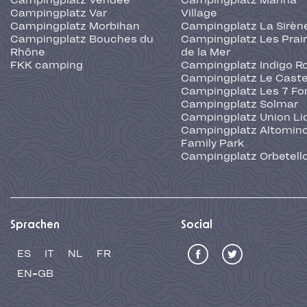
Campingplatz Vendée
Campingplatz Marina
Campingplatz Var
Village
Campingplatz Morbihan
Campingplatz La Sirèn
Campingplatz Bouches du
Campingplatz Les Prair
Rhône
de la Mer
FKK camping
Campingplatz Indigo R
Campingplatz Le Caste
Campingplatz Les 7 Fo
Campingplatz Solmar
Campingplatz Union Li
Campingplatz Altominc
Family Park
Campingplatz Orbetell
Sprachen
Social
ES
IT
NL
FR
EN-GB