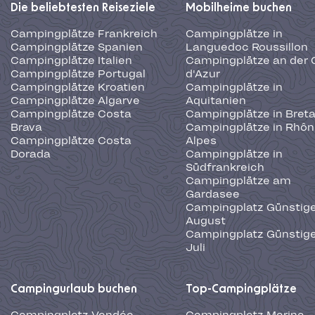
Die beliebtesten Reiseziele
Mobilheime buchen
Campingplätze Frankreich
Campingplätze in
Campingplätze Spanien
Languedoc Roussillon
Campingplätze Italien
Campingplätze an der 
Campingplätze Portugal
d'Azur
Campingplätze Kroatien
Campingplätze in
Campingplätze Algarve
Aquitanien
Campingplätze Costa
Campingplätze in Bret
Brava
Campingplätze in Rhôn
Campingplätze Costa
Alpes
Dorada
Campingplätze in
Südfrankreich
Campingplätze am
Gardasee
Campingplatz Günstige
August
Campingplatz Günstige
Juli
Campingurlaub buchen
Top-Campingplätze