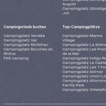
August
Campingplatz Günstige
Juli
Campingurlaub buchen
Top-Campingplätze
Campingplatz Vendée
Campingplatz Marina
Campingplatz Var
Village
Campingplatz Morbihan
Campingplatz La Sirèn
Campingplatz Bouches du
Campingplatz Les Prair
Rhône
de la Mer
FKK camping
Campingplatz Indigo R
Campingplatz Le Caste
Campingplatz Les 7 Fo
Campingplatz Solmar
Campingplatz Union Li
Campingplatz Altominc
Family Park
Campingplatz Orbetell