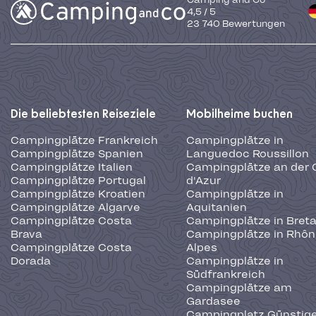
4,5
/
5
23 740
Bewertungen
Die beliebtesten Reiseziele
Mobilheime buchen
Campingplätze Frankreich
Campingplätze in
Campingplätze Spanien
Languedoc Roussillon
Campingplätze Italien
Campingplätze an der 
Campingplätze Portugal
d'Azur
Campingplätze Kroatien
Campingplätze in
Campingplätze Algarve
Aquitanien
Campingplätze Costa
Campingplätze in Bret
Brava
Campingplätze in Rhôn
Campingplätze Costa
Alpes
Dorada
Campingplätze in
Südfrankreich
Campingplätze am
Gardasee
Campingplatz Günstige