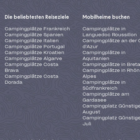
Die beliebtesten Reiseziele
Mobilheime buchen
Campingplätze Frankreich
Campingplätze in
Campingplätze Spanien
Languedoc Roussillon
Campingplätze Italien
Campingplätze an der 
Campingplätze Portugal
d'Azur
Campingplätze Kroatien
Campingplätze in
Campingplätze Algarve
Aquitanien
Campingplätze Costa
Campingplätze in Bret
Brava
Campingplätze in Rhôn
Campingplätze Costa
Alpes
Dorada
Campingplätze in
Südfrankreich
Campingplätze am
Gardasee
Campingplatz Günstige
August
Campingplatz Günstige
Juli