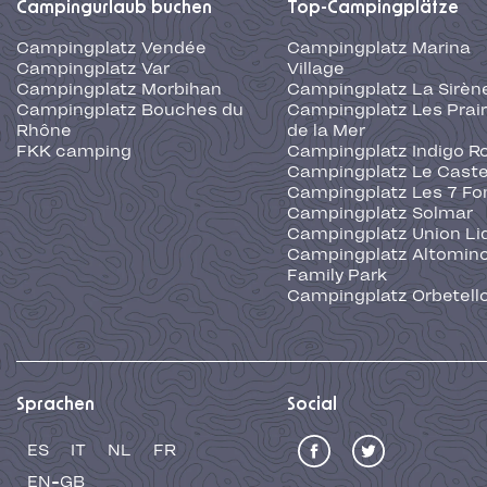
Campingurlaub buchen
Top-Campingplätze
Campingplatz Vendée
Campingplatz Marina
Campingplatz Var
Village
Campingplatz Morbihan
Campingplatz La Sirèn
Campingplatz Bouches du
Campingplatz Les Prair
Rhône
de la Mer
FKK camping
Campingplatz Indigo R
Campingplatz Le Caste
Campingplatz Les 7 Fo
Campingplatz Solmar
Campingplatz Union Li
Campingplatz Altominc
Family Park
Campingplatz Orbetell
Sprachen
Social
ES
IT
NL
FR
EN-GB