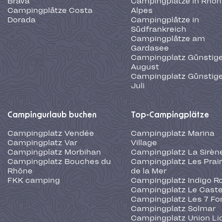
Brava
Campingplätze in Rhôn
Campingplätze Costa
Alpes
Dorada
Campingplätze in
Südfrankreich
Campingplätze am
Gardasee
Campingplatz Günstige
August
Campingplatz Günstige
Juli
Campingurlaub buchen
Top-Campingplätze
Campingplatz Vendée
Campingplatz Marina
Campingplatz Var
Village
Campingplatz Morbihan
Campingplatz La Sirèn
Campingplatz Bouches du
Campingplatz Les Prair
Rhône
de la Mer
FKK camping
Campingplatz Indigo R
Campingplatz Le Caste
Campingplatz Les 7 Fo
Campingplatz Solmar
Campingplatz Union Li