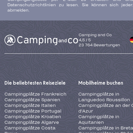
Datenschutzrichtlinien zu lesen. Sie können sich jeder
abmelden.
Camping and Co
4,5
/
5
23 764
Bewertungen
Die beliebtesten Reiseziele
Mobilheime buchen
Campingplätze Frankreich
Campingplätze in
Campingplätze Spanien
Languedoc Roussillon
Campingplätze Italien
Campingplätze an der 
Campingplätze Portugal
d'Azur
Campingplätze Kroatien
Campingplätze in
Campingplätze Algarve
Aquitanien
Campingplätze Costa
Campingplätze in Bret